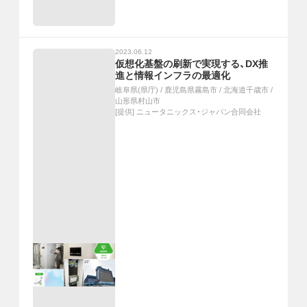
2023.06.12
仮想化基盤の刷新で実現する、DX推
進と情報インフラの最適化
岐阜県(県庁)
/
鹿児島県霧島市
/
北海道千歳市
/
山形県村山市
[提供]
ニュータニックス・ジャパン合同会社