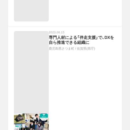
2023.06.15
専門人材による「伴走支援」で、DXを
自ら推進できる組織に
鹿児島県さつま町
/
佐賀県(県庁)