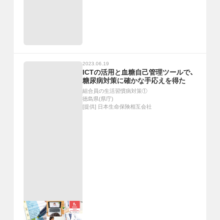
2023.06.19
ICTの活用と血糖自己管理ツールで、
糖尿病対策に確かな手応えを得た
組合員の生活習慣病対策①
徳島県(県庁)
[提供]
日本生命保険相互会社