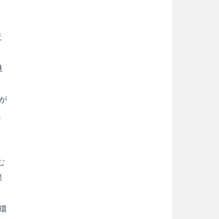
近
魅
が
こ
む
果
環