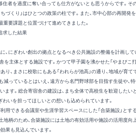
移住者を過度に奪い合っても仕方がないとも思うからです。そ
まちづくり」はひとつの政策の柱です。また、市中心部の再開発を
の最重要課題と位置づけて進めてきました。
追求した結果
に、にぎわい創出の拠点となるべき公共施設の整備を計画して
宿舎を主体とする施設です。かつて甲子園を沸かせた「やまびこ
あり、まさに校歌にもある「われらが池高」の通り、地域が育て
も減っているとはいえ、遠方から名門野球部を目指す生徒や、特
います。総合寄宿舎の建設は、まち全体で高校生を歓迎したい
ぎわいを担ってほしいとの想いも込められています。
利用できる会議室や生涯学習スペースにした「合築施設」とす
土地柄のため、合築施設には土地の有効活用や施設の活用度向
の効果も見込んでいます。