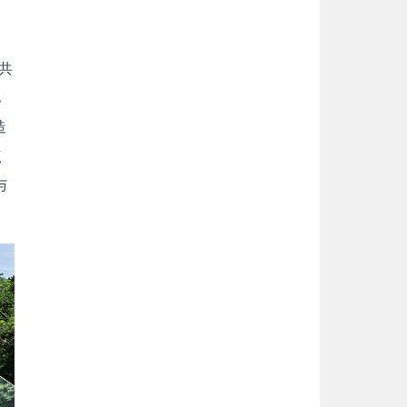
共
。
造
点
与