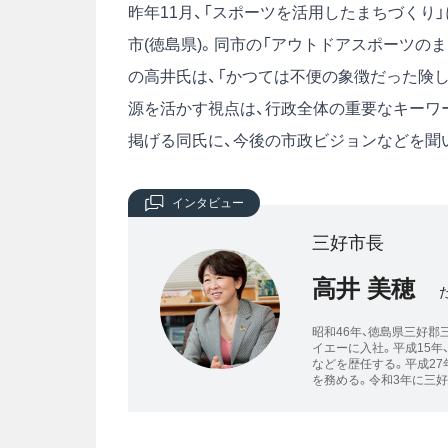
昨年11月、「スポーツを活用したまちづくり
市(徳島県)。同市の「アウトドアスポーツの
の高井氏は、「かつては不便の象徴だった険
源を活かす視点は、行政全体の重要なキーワー
掲げる同氏に、今後の市政ビジョンなどを聞
インタビュー
三好市長
高井 美穂
昭和46年、徳島県三好郡
イエーに入社。平成15年
などを歴任する。平成2
を務める。令和3年に三好