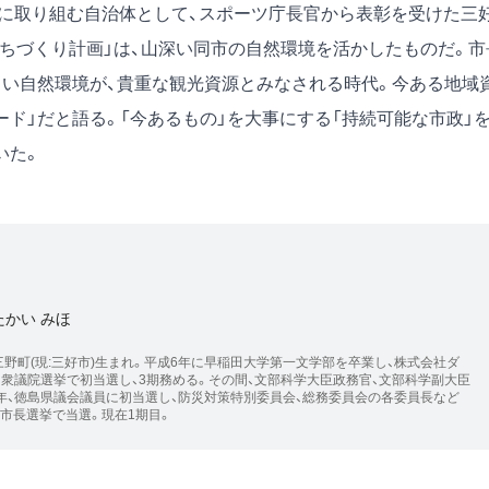
」に取り組む自治体として、スポーツ庁長官から表彰を受けた三
まちづくり計画」は、山深い同市の自然環境を活かしたものだ。市
しい自然環境が、貴重な観光資源とみなされる時代。今ある地域
ド」だと語る。「今あるもの」を大事にする「持続可能な市政」
いた。
たかい みほ
三野町(現:三好市)生まれ。平成6年に早稲田大学第一文学部を卒業し、株式会社ダ
、衆議院選挙で初当選し、3期務める。その間、文部科学大臣政務官、文部科学副大臣
7年、徳島県議会議員に初当選し、防災対策特別委員会、総務委員会の各委員長など
市長選挙で当選。現在1期目。