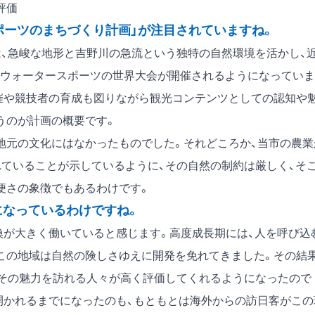
評価
ポーツのまちづくり計画」が注目されていますね。
、急峻な地形と吉野川の急流という独特の自然環境を活かし、
ウォータースポーツの世界大会が開催されるようになっていま
催や競技者の育成も図りながら観光コンテンツとしての認知や
うのが計画の概要です。
元の文化にはなかったものでした。それどころか、当市の農業
れていることが示しているように、その自然の制約は厳しく、そ
便さの象徴でもあるわけです。
になっているわけですね。
が大きく働いていると感じます。高度成長期には、人を呼び込
この地域は自然の険しさゆえに開発を免れてきました。その結
、その魅力を訪れる人々が高く評価してくれるようになったので
開かれるまでになったのも、もともとは海外からの訪日客がこの