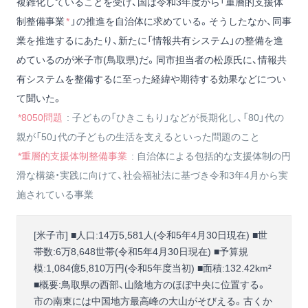
複雑化していることを受け、国は令和3年度から「重層的支援体
制整備事業
*
」の推進を自治体に求めている。そうしたなか、同事
業を推進するにあたり、新たに「情報共有システム」の整備を進
めているのが米子市(鳥取県)だ。同市担当者の松原氏に、情報共
有システムを整備するに至った経緯や期待する効果などについ
て聞いた。
*8050問題
: 子どもの「ひきこもり」などが長期化し、「80」代の
親が「50」代の子どもの生活を支えるといった問題のこと
*重層的支援体制整備事業
: 自治体による包括的な支援体制の円
滑な構築・実践に向けて、社会福祉法に基づき令和3年4月から実
施されている事業
[米子市] ■人口:14万5,581人(令和5年4月30日現在) ■世
帯数:6万8,648世帯(令和5年4月30日現在) ■予算規
模:1,084億5,810万円(令和5年度当初) ■面積:132.42km²
■概要:鳥取県の西部、山陰地方のほぼ中央に位置する。
市の南東には中国地方最高峰の大山がそびえる。古くか