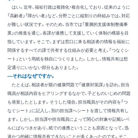
はい。近年、福祉行政は複雑化・複合化しており、従来のように
「高齢者」「障がい者」など、分野ごとに縦割りの枠組みでは、対応
が難しい状況です。そのため、当市では「重層的支援体制整備事
業」の推進を通じ、各課が連携して支援していく体制の構築を目
指しています。そこで、まずは窓口に来る相談者の情報を福祉に
関係するすべての課で共有する仕組みが必要と考え、「つなぐシ
ート」という用紙を独自につくりました。しかし、情報共有は想
定通りにいかない部分もありました。
―それはなぜですか。
たとえば、相談者が親の健康問題で「健康対策課」を訪れ、担当
職員が相談内容をヒアリングするなかで、子どものいじめの問題
も発覚したとします。そうした場合、担当職員がその内容を「つ
なぐシート」に記入し、別の担当課へシートを渡して情報共有し
ます。しかし、担当課や担当職員によって関心の対象や記載レベ
ルにばらつきがあり、紙での連携ということも原因となって、迅
速かつ的確に情報共有できないことが多くあったのです。そこ