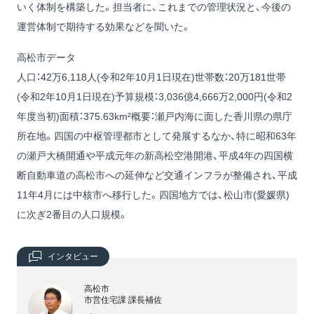
いく体制を構築した。担当者に、これまでの管理状況と、今後の
運営体制で期待する効果などを聞いた。
高松市データ
人口：42万6,118人(令和2年10月1日現在)世帯数：20万181世帯
(令和2年10月1日現在)予算規模：3,036億4,666万2,000円(令和2
年度当初)面積：375.63km²概要：瀬戸内海に面した香川県の県庁
所在地。四国の中枢管理都市として発展するなか、特に昭和63年
の瀬戸大橋開通や平成元年の新高松空港開港、平成4年の四国横
断自動車道の高松市への延伸など交通インフラが整備され、平成
11年4月には中核市へ移行した。四国地方では、松山市(愛媛県)
に次ぎ2番目の人口規模。
インタビュー
高松市
市営住宅課 課長補佐