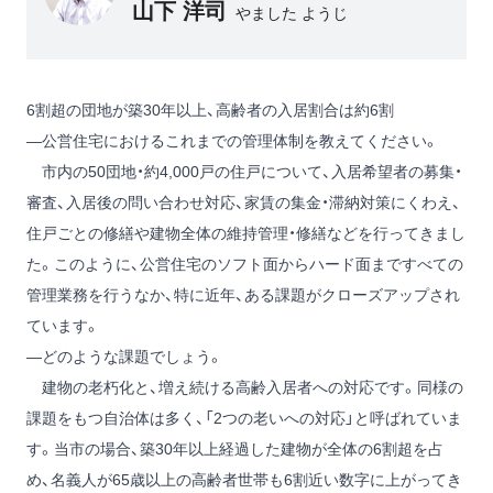
山下 洋司
やました ようじ
6割超の団地が築30年以上、高齢者の入居割合は約6割
―公営住宅におけるこれまでの管理体制を教えてください。
市内の50団地・約4,000戸の住戸について、入居希望者の募集・
審査、入居後の問い合わせ対応、家賃の集金・滞納対策にくわえ、
住戸ごとの修繕や建物全体の維持管理・修繕などを行ってきまし
た。このように、公営住宅のソフト面からハード面まですべての
管理業務を行うなか、特に近年、ある課題がクローズアップされ
ています。
―どのような課題でしょう。
建物の老朽化と、増え続ける高齢入居者への対応です。同様の
課題をもつ自治体は多く、「2つの老いへの対応」と呼ばれていま
す。当市の場合、築30年以上経過した建物が全体の6割超を占
め、名義人が65歳以上の高齢者世帯も6割近い数字に上がってき