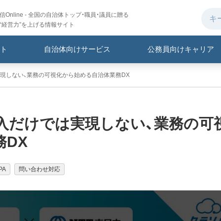
Online - 全国の自治体トップ・職員・議員に贈る
“経営力”を上げる情報サイト
ト
自治体向けサービス
公務員向けキャリア
実現しない、業務の可視化から始める自治体業務DX
入だけでは実現しない、業務の可
DX
PA
問い合わせ対応