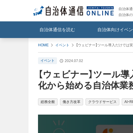
自治体通信
自治体の
自治体通信を読む
自治体向けイベン
HOME
イベント
【ウェビナー】ツール導入だけでは
イベント
2024.07.02
【ウェビナー】ツール導
化から始める自治体業務
総務全般
働き方改革
クラウドサービス
AI・R