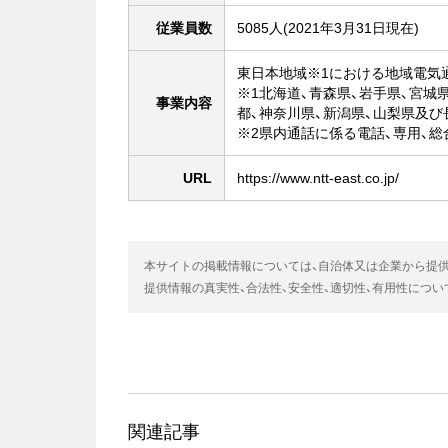
従業員数
5085人(2021年3月31日現在)
東日本地域※1における地域電気
※1北海道、青森県、岩手県、宮城
事業内容
都、神奈川県、新潟県、山梨県及び
※2県内通話に係る電話、専用、
URL
https://www.ntt-east.co.jp/
本サイトの掲載情報については、自治体又は企業から提
提供情報の真実性、合法性、安全性、適切性、有用性につ
関連記事