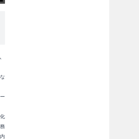
入
な
ロー
。
準化
業務
ー内