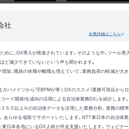
会社
企業詳細はこちら
ために、DX導入が推進されています。そのような中、ツール導
れほど減少できていないという声も聞かれます
。
増加、職員の休職や離職も増えていて、業務負荷の軽減が大き
ガバメイツから「EBPMが導くDXのススメ（業務可視化から
ーコード開発/生成AIの活用による自治体業務DX」を紹介します
国３５０以上※の自治体データを活用した業務分析、 業務の標
、 あらゆる場面でサポートいたします。NTT東日本の自治体
体を東日本各地にいるDX人材が伴走支援いたします。ウェビナ