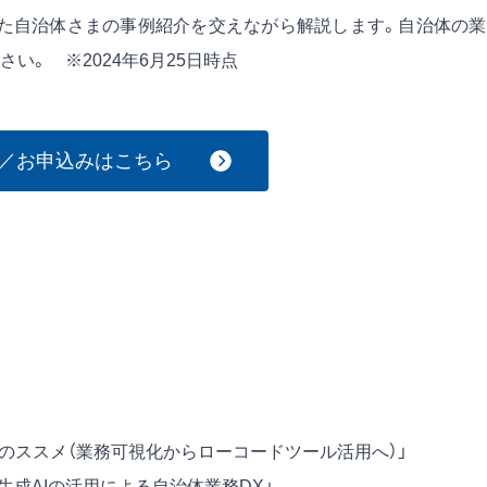
した自治体さまの事例紹介を交えながら解説します。自治体の
い。 ※2024年6月25日時点
／お申込みはこちら
導くDXのススメ（業務可視化からローコードツール活用へ）」
発/生成AIの活用による自治体業務DX」