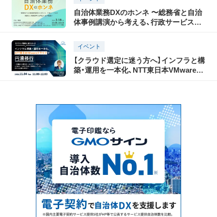
自治体業務DXのホンネ 〜総務省と自治
体事例講演から考える、行政サービスの
高度化と業務効率化を両立するDX推
進〜
イベント
【クラウド選定に迷う方へ】インフラと構
築・運用を一本化、NTT東日本VMwareク
ラウドで円滑移行 ～基盤から運用の一
元サポートのメリットとLGWAN・
SINET対応で多様なニーズに応える基盤
を解説～