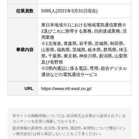
従業員数
5085人(2021年3月31日現在)
東日本地域※1における地域電気通信業務※
2及びこれに附帯する業務、目的達成業務、活
用業務
※1北海道、青森県、岩手県、宮城県、秋田県、
事業内容
山形県、福島県、茨城県、栃木県、群馬県、埼玉
県、千葉県、東京都、神奈川県、新潟県、山梨県
及び長野県
※2県内通話に係る電話、専用、総合デジタル
通信などの電気通信サービス
URL
https://www.ntt-east.co.jp/
本サイトの掲載情報については、自治体又は企業から提供されている
コンテンツを忠実に掲載しております。
提供情報の真実性、合法性、安全性、適切性、有用性について弊社（イシ
ン株式会社）は何ら保証しないことをご了承ください。