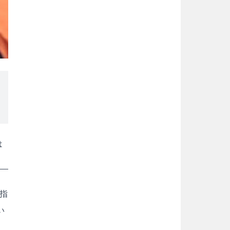
は
指
い