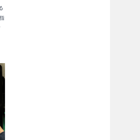
る
指
す