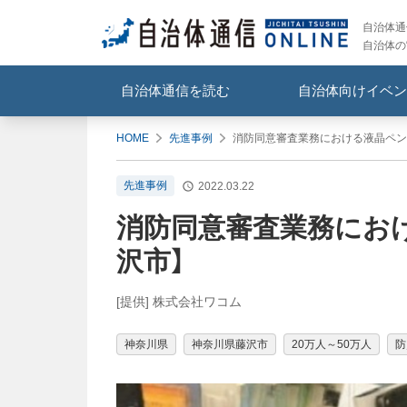
自治体通信
自治体の
自治体通信を読む
自治体向けイベン
HOME
先進事例
消防同意審査業務における液晶ペン
先進事例
2022.03.22
消防同意審査業務にお
沢市】
[提供] 株式会社ワコム
神奈川県
神奈川県藤沢市
20万人～50万人
防