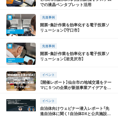
での液晶ペンタブレット活用
先進事例
開票・集計作業を効率化する電子投票ソ
リューション【守口市】
先進事例
開票・集計作業を効率化する電子投票ソ
リューション【岩見沢市】
イベント
【開催レポート】仙台市の地域交通をテー
マに５つの企業が新規事業アイデアを創
出！「第５回デジマ式 plus」
イベント
自治体向けウェビナー潜入レポート「先
進自治体に聞く！自治体DXと公共施設運