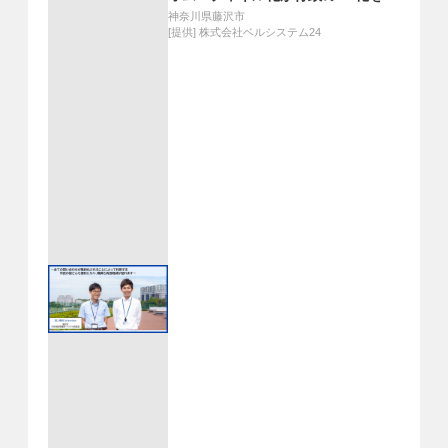
速させる
神奈川県藤沢市
[提供]
株式会社ベルシステム24