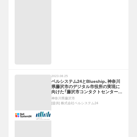
2023.08.25
ベルシステム24とBlueship、神奈川
県藤沢市のデジタル市役所の実現に
向けた「藤沢市コンタクトセンター」
を構築・運用開始
神奈川県藤沢市
[提供]
株式会社ベルシステム24