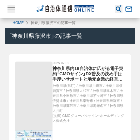
HOME
神奈川県藤沢市の記事一覧
「
神奈川県藤沢市
」の記事一覧
2025.07.02
神奈川県内16自治体に広がる電子契
約「GMOサイン」DX普及の決め手は
手厚いサポートと地元企業の経営支
援効果
神奈川県(県庁)
/
神奈川県川崎市
/
神奈川県横
須賀市
/
神奈川県大和市
/
神奈川県厚木市
/
神
奈川県小田原市
/
神奈川県茅ヶ崎市
/
神奈川県
伊勢原市
/
神奈川県秦野市
/
神奈川県綾瀬市
/
神奈川県藤沢市
/
神奈川県海老名市
/
神奈川県
大井町
[提供]
GMOグローバルサイン・ホールディング
ス株式会社