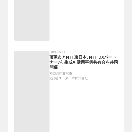
2024.05.01
藤沢市とNTT東日本、NTT DXパート
ナーが、生成AI活用事例共有会を共同
開催
神奈川県藤沢市
[提供]
NTT東日本株式会社