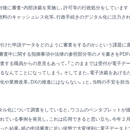
付後に審査・内部決裁を実施し、許可等の行政処分をしています
数料のキャッシュレス化等、行政手続きのデジタル化に注力さ
付けた申請データをどのように審査をするのか』という課題に
審査中に関する指摘事項や法律の参照部分等のメモ書きをPDF
査する職員からの意見もあって、「このままでは受付が電子デ
るなんてことになってしまう。そしてまた、電子決裁をあげる
化や業務改革、DXの推進にはならない。」と、当時の不安を担当
タル化について調査をしていると、ワコムのペンタブレットが
れている事例を発見し、これは応用できると思い立ち、今年２
った結果、紙の申請審査に近い状態で大変便利に電子データ上