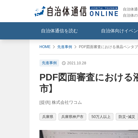
自治体通信
自治体の
自治体通信を読む
自治体向けイベン
HOME
先進事例
PDF図面審査における液晶ペンタブ
先進事例
2021.10.28
PDF図面審査における
市】
[提供] 株式会社ワコム
兵庫県
兵庫県神戸市
50万人以上
防災・減災