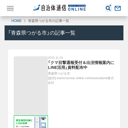
HOME
青森県つがる市の記事一覧
「
青森県つがる市
」の記事一覧
2025.11.04
「クマ目撃通報受付＆出没情報案内に
LINE活用」資料配布中
青森県つがる市
[提供]
transcosmos online communications株式
会社