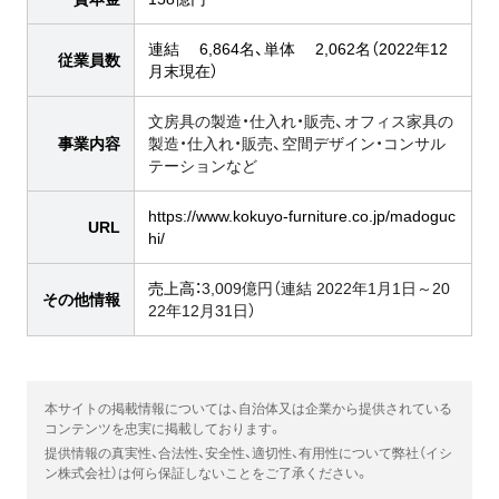
連結 6,864名、単体 2,062名（2022年12
従業員数
月末現在）
文房具の製造・仕入れ・販売、オフィス家具の
事業内容
製造・仕入れ・販売、空間デザイン・コンサル
テーションなど
https://www.kokuyo-furniture.co.jp/madoguc
URL
hi/
売上高：
3,009億円（連結 2022年1月1日～20
その他情報
22年12月31日）
本サイトの掲載情報については、自治体又は企業から提供されている
コンテンツを忠実に掲載しております。
提供情報の真実性、合法性、安全性、適切性、有用性について弊社（イシ
ン株式会社）は何ら保証しないことをご了承ください。