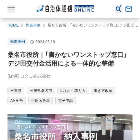
HOME
先進事例
桑名市役所｜「書かないワンストップ窓口」デジ田交付金活用による一体的な整備
先進事例
2024.06.10
桑名市役所｜「書かないワンストップ窓口」
デジ田交付金活用による一体的な整備
[提供] コクヨ株式会社
三重県
三重県桑名市
5万人～20万人
働き方改革
AI・RPA
行財政改革
電子申請