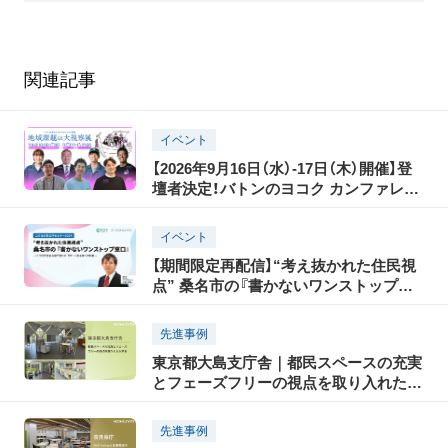
関連記事
イベント
【2026年9月16日（水）-17日（木）開催】登
壇者決定！バトンのヨコク カンファレン
ス2026 地域課題の大視察展―ジモトの
課題のピントとヒント
イベント
【期間限定再配信】“考え抜かれた住民視
点” 桑名市の『書かないワンストップ窓
口』
先進事例
東京都大島支庁舎｜都民スペースの充実
とフェーズフリーの視点を取り入れた庁
舎
先進事例