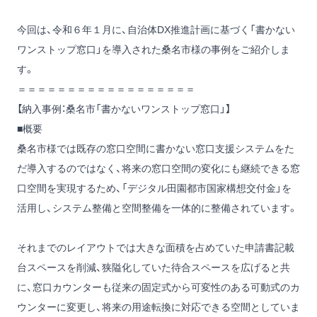
今回は、令和６年１月に、自治体DX推進計画に基づく「書かない
ワンストップ窓口」を導入された桑名市様の事例をご紹介しま
す。
＝＝＝＝＝＝＝＝＝＝＝＝＝＝＝＝＝＝
【納入事例：桑名市「書かないワンストップ窓口」】
■概要
桑名市様では既存の窓口空間に書かない窓口支援システムをた
だ導入するのではなく、将来の窓口空間の変化にも継続できる窓
口空間を実現するため、「デジタル田園都市国家構想交付金」を
活用し、システム整備と空間整備を一体的に整備されています。
それまでのレイアウトでは大きな面積を占めていた申請書記載
台スペースを削減、狭隘化していた待合スペースを広げると共
に、窓口カウンターも従来の固定式から可変性のある可動式のカ
ウンターに変更し、将来の用途転換に対応できる空間としていま