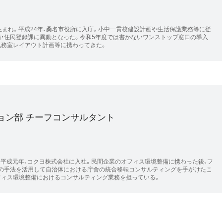
生まれ。平成24年、桑名市役所に入庁。小中一貫校建設計画や生活保護業務等に従
籍・住民登録課に異動となった。令和5年度では書かないワンストップ窓口の導入
執務室レイアウト計画等に携わってきた。
ョン部 チーフコンサルタント
。平成元年、コクヨ株式会社に入社。民間企業のオフィス環境整備に携わった後、フ
の手法を活用して自治体における庁舎の統合移転コンサルティングを手がけたこ
フィス環境整備におけるコンサルティング業務を担っている。