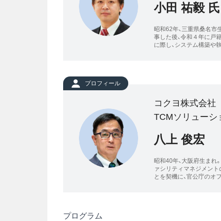
小田 祐毅 氏
昭和62年、三重県桑名市
事した後、令和４年に戸
に際し、システム構築や
プロフィール
コクヨ株式会社
TCMソリューシ
八上 俊宏
昭和40年、大阪府生まれ
ァシリティマネジメント
とを契機に、官公庁のオ
プログラム