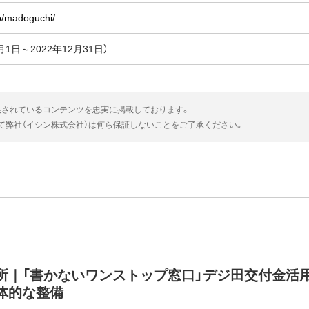
jp/madoguchi/
1月1日～2022年12月31日）
供されているコンテンツを忠実に掲載しております。
いて弊社（イシン株式会社）は何ら保証しないことをご了承ください。
所｜「書かないワンストップ窓口」デジ田交付金活
体的な整備