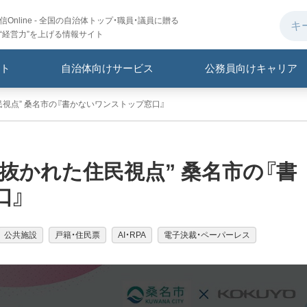
Online - 全国の自治体トップ・職員・議員に贈る
“経営力”を上げる情報サイト
ト
自治体向けサービス
公務員向けキャリア
民視点” 桑名市の『書かないワンストップ窓口』
え抜かれた住民視点” 桑名市の『書
口』
公共施設
戸籍・住民票
AI・RPA
電子決裁・ペーパーレス