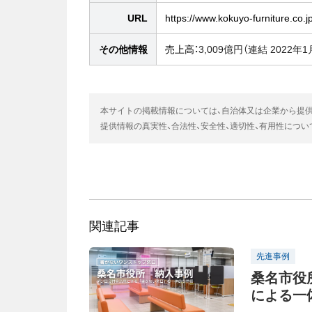
URL
https://www.kokuyo-furniture.co.
その他情報
売上高：
3,009億円（連結 2022年
本サイトの掲載情報については、自治体又は企業から提
提供情報の真実性、合法性、安全性、適切性、有用性につ
関連記事
先進事例
桑名市役
による一