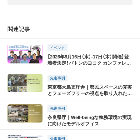
関連記事
イベント
【2026年9月16日（水）-17日（木）開催】登
壇者決定！バトンのヨコク カンファレン
ス2026 地域課題の大視察展―ジモトの
課題のピントとヒント
先進事例
東京都大島支庁舎｜都民スペースの充実
とフェーズフリーの視点を取り入れた庁
舎
先進事例
奈良県庁｜Well-beingな執務環境の実現
に向けたモデルオフィス
先進事例