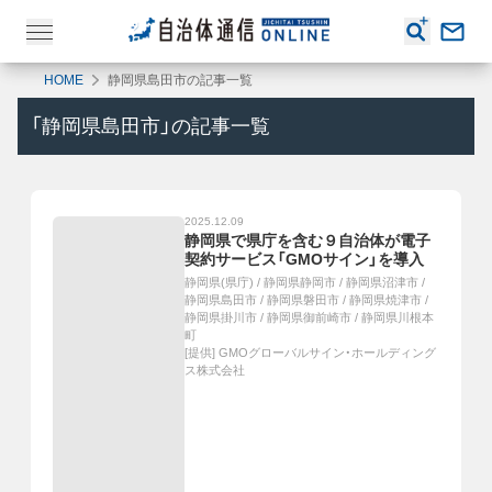
HOME
静岡県島田市の記事一覧
「
静岡県島田市
」の記事一覧
2025.12.09
静岡県で県庁を含む９自治体が電子
契約サービス「GMOサイン」を導入
静岡県(県庁)
/
静岡県静岡市
/
静岡県沼津市
/
静岡県島田市
/
静岡県磐田市
/
静岡県焼津市
/
静岡県掛川市
/
静岡県御前崎市
/
静岡県川根本
町
[提供]
GMOグローバルサイン・ホールディング
ス株式会社