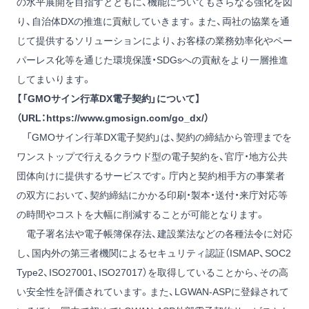
の水平展開を目指すとともに、機能についてもさらなる強化を図
り、自治体DXの推進に貢献していきます。また、両社の協業を通
じて提供するソリューションにより、お客様の業務効率化やペー
パーレス化等を通じた環境保護・SDGsへの貢献をより一層推進
してまいります。
【「GMOサイン行革DX電子契約」について】
（URL：
https://www.gmosign.com/go_dx/
）
「GMOサイン行革DX電子契約」は、契約の締結から管理までを
ワンストップで行えるクラウド型の電子契約を、官庁・地方公共
団体向けに提供するサービスです。庁内と契約相手方の事業者
の双方において、契約締結にかかる印刷・製本・送付・来庁対応等
の時間やコストを大幅に削減することが可能となります。
電子署名法や電子帳簿保存法、建設業法などの各種法令に対応
し、国内外の第三者機関によるセキュリティ認証（ISMAP、SOC2
Type2、ISO27001、ISO27017）を取得していることから、その高
い安全性を評価されています。また、LGWAN-ASPに登録されて