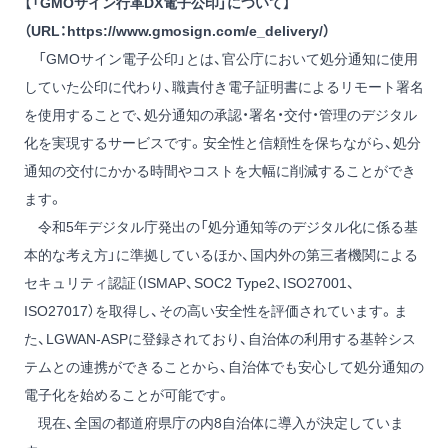
【「GMOサイン行革DX電子公印」について】
（URL：
https://www.gmosign.com/e_delivery/
）
「GMOサイン電子公印」とは、官公庁において処分通知に使用
していた公印に代わり、職責付き電子証明書によるリモート署名
を使用することで、処分通知の承認・署名・交付・管理のデジタル
化を実現するサービスです。安全性と信頼性を保ちながら、処分
通知の交付にかかる時間やコストを大幅に削減することができ
ます。
令和5年デジタル庁発出の「処分通知等のデジタル化に係る基
本的な考え方」に準拠しているほか、国内外の第三者機関による
セキュリティ認証（ISMAP、SOC2 Type2、ISO27001、
ISO27017）を取得し、その高い安全性を評価されています。ま
た、LGWAN-ASPに登録されており、自治体の利用する基幹シス
テムとの連携ができることから、自治体でも安心して処分通知の
電子化を始めることが可能です。
現在、全国の都道府県庁の内8自治体に導入が決定していま