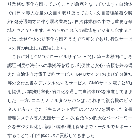
り業務効率化を図っていくことが急務となっています。自治体
では日々膨大な量の文書を取り扱っており、文書管理業務や契
約・処分通知等に伴う署名業務は、自治体業務の中でも重要な領
域とされています。そのためこれらの領域をデジタル化するこ
とは、業務全体の効率化を図るうえで不可欠であり、行政サービ
スの質の向上にも直結します。
これに対しGMOグローバルサイン・HDは、第三者機関による
認証制度や法令への準拠等を通じ、利便性と安心・信頼を兼ね備
えた自治体向け電子契約サービス「GMOサイン」および処分通知
等の交付文書をデジタル化するサービス「GMOサイン電子公印」
を提供し、業務効率化・省力化を通して自治体DXを推進してきま
した。一方、コニカミノルタジャパンは、これまで複合機のビジ
ネスで培ってきたドキュメント管理のノウハウを活かした文書
管理システム導入支援サービスで、自治体の膨大なペーパーワー
クをデジタル化し、設計・構築・運用保守までトータルでサポート
することで、自治体のDXに貢献してきました。