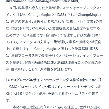
itization/document-management/index.html
）
今回、広島県へ導入した文書管理システムはケープレックス・
インク社製の「ChangeMagic」と「iDSS」です。「ChangeMagic」
は、内容の厳密性、正確性が要求される「規格化された文書」の管
理作業において、XMLを用いた文書編集の更新履歴を管理する
ためのサービス基盤です。自治体にて管理する行政文書におい
て様々なステータスの文書を一元管理し、業務の効率化・精度向
上に貢献します。「ChangeMagic」と連動した決裁基盤「iDSS」
は、決裁フロー各処理の制御を行うオペレーションインタフェー
スを提供し、起案・決裁結果に加え決裁処理過程ごとの記録の保
存・蓄積を行うことで、原本性を保証します。
【GMOグローバルサイン・ホールディングス株式会社について】
GMOグローバルサイン・HDは、インターネットやデジタル取
引における「安全」と「信頼」を提供するITセキュリティ企業で
す。
日本発の最上位認証局「GlobalSign」を運営し、世界11か国の