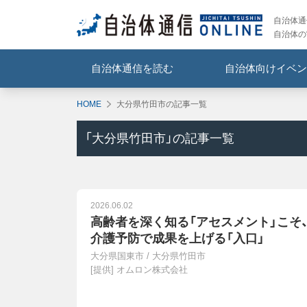
自治体通信
自治体の
自治体通信を読む
自治体向けイベン
HOME
大分県竹田市の記事一覧
「
大分県竹田市
」の記事一覧
2026.06.02
高齢者を深く知る「アセスメント」こそ
介護予防で成果を上げる「入口」
大分県国東市
/
大分県竹田市
[提供]
オムロン株式会社