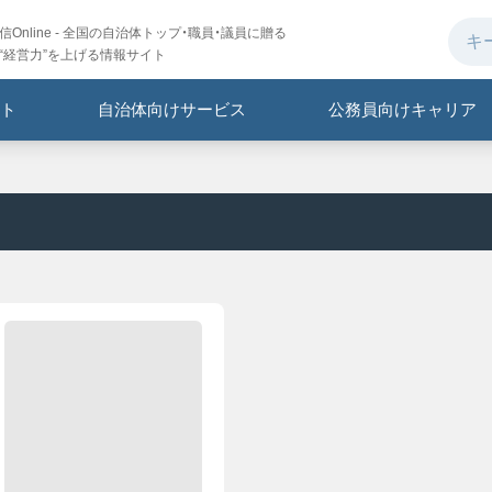
Online - 全国の自治体トップ・職員・議員に贈る
“経営力”を上げる情報サイト
ト
自治体向けサービス
公務員向けキャリア
、