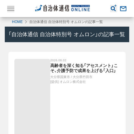
HOME
自治体通信 自治体特別号 オムロンの記事一覧
「
自治体通信 自治体特別号 オムロン
」の記事一覧
2026.06.02
高齢者を深く知る「アセスメント」こ
そ、介護予防で成果を上げる「入口」
大分県国東市
/
大分県竹田市
[提供]
オムロン株式会社