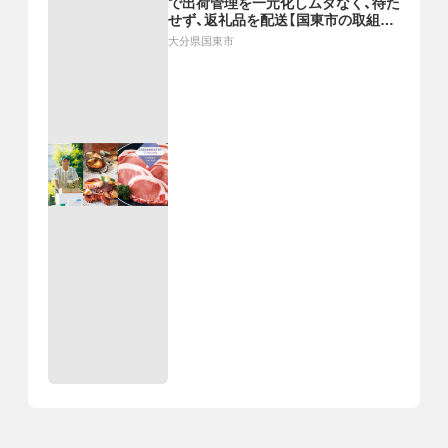
で出荷管理を一元化しムダなく、待た
せず、返礼品を配送【国東市の取組事
例】
大分県国東市