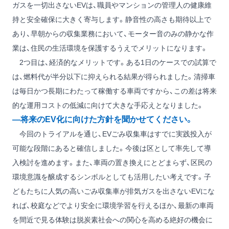
ガスを一切出さないEVは、職員やマンションの管理人の健康維
持と安全確保に大きく寄与します。静音性の高さも期待以上で
あり、早朝からの収集業務において、モーター音のみの静かな作
業は、住民の生活環境を保護するうえでメリットになります。
2つ目は、経済的なメリットです。ある1日のケースでの試算で
は、燃料代が半分以下に抑えられる結果が得られました。清掃車
は毎日かつ長期にわたって稼働する車両ですから、この差は将来
的な運用コストの低減に向けて大きな手応えとなりました。
―将来のEV化に向けた方針を聞かせてください。
今回のトライアルを通じ、EVごみ収集車はすでに実践投入が
可能な段階にあると確信しました。今後は区として率先して導
入検討を進めます。また、車両の置き換えにとどまらず、区民の
環境意識を醸成するシンボルとしても活用したい考えです。子
どもたちに人気の高いごみ収集車が排気ガスを出さないEVにな
れば、校庭などでより安全に環境学習を行えるほか、最新の車両
を間近で見る体験は脱炭素社会への関心を高める絶好の機会に