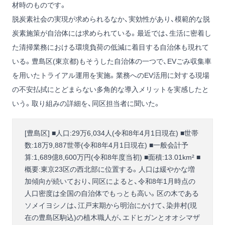
材時のものです。
脱炭素社会の実現が求められるなか、実効性があり、模範的な脱
炭素施策が自治体には求められている。最近では、生活に密着し
た清掃業務における環境負荷の低減に着目する自治体も現れて
いる。豊島区(東京都)もそうした自治体の一つで、EVごみ収集車
を用いたトライアル運用を実施。業務へのEV活用に対する現場
の不安払拭にとどまらない多角的な導入メリットを実感したと
いう。取り組みの詳細を、同区担当者に聞いた。
[豊島区] ■人口:29万6,034人(令和8年4月1日現在) ■世帯
数:18万9,887世帯(令和8年4月1日現在) ■一般会計予
算:1,689億8,600万円(令和8年度当初) ■面積:13.01km² ■
概要:東京23区の西北部に位置する。人口は緩やかな増
加傾向が続いており、同区によると、令和8年1月時点の
人口密度は全国の自治体でもっとも高い。区の木である
ソメイヨシノは、江戸末期から明治にかけて、染井村(現
在の豊島区駒込)の植木職人が、エドヒガンとオオシマザ