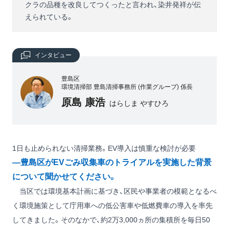
クラの品種を改良してつくったと言われ、染井発祥が伝
えられている。
インタビュー
豊島区
環境清掃部 豊島清掃事務所 (作業グループ) 係長
原島 康浩
はらしま やすひろ
1日も止められない清掃業務。EV導入は慎重な検討が必要
―豊島区がEVごみ収集車のトライアルを実施した背景
について聞かせてください。
当区では環境基本計画に基づき、区民や事業者の模範となるべ
く環境施策として庁用車への低公害車や低燃費車の導入を率先
してきました。そのなかで、約2万3,000ヵ所の集積所を毎日50