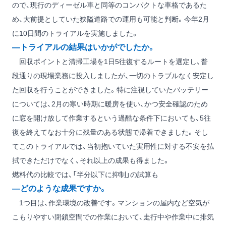
ので、現行のディーゼル車と同等のコンパクトな車格であるた
め、大前提としていた狭隘道路での運用も可能と判断。今年2月
に10日間のトライアルを実施しました。
―トライアルの結果はいかがでしたか。
回収ポイントと清掃工場を1日5往復するルートを選定し、普
段通りの現場業務に投入しましたが、一切のトラブルなく安定し
た回収を行うことができました。特に注視していたバッテリー
については、2月の寒い時期に暖房を使い、かつ安全確認のため
に窓を開け放して作業するという過酷な条件下においても、5往
復を終えてなお十分に残量のある状態で帰着できました。そし
てこのトライアルでは、当初抱いていた実用性に対する不安を払
拭できただけでなく、それ以上の成果も得ました。
燃料代の比較では、「半分以下に抑制」の試算も
―どのような成果ですか。
1つ目は、作業環境の改善です。マンションの屋内など空気が
こもりやすい閉鎖空間での作業において、走行中や作業中に排気