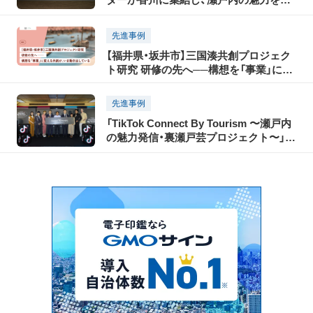
TikTokで世界に発信！「瀬戸内国際芸術祭
2025」に合わせて開催された「TikTok
先進事例
Connect By Tourism 〜瀬戸内の魅力発
【福井県・坂井市】三国湊共創プロジェク
信・裏瀬戸芸プロジェクト〜」開催レポー
ト研究 研修の先へ──構想を「事業」に変
ト（前編）
える共創が、いま動き出している
先進事例
「TikTok Connect By Tourism 〜瀬戸内
の魅力発信・裏瀬戸芸プロジェクト〜」開
催レポート