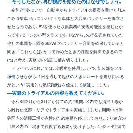
―そうしたなか、再び検討を始めたのはなぜでしょう。
令和7年冬にいすゞ自動車からトライアルの提案を受けた「EV
ごみ収集車」が、コンパクトな車体と大容量バッテリーを両立さ
せたものであり、EVを使った収集業務の実現可能性を感じたか
らです。2トンの小型クラスでありながら、先行発売されていた
他社の車両を上回る66kWhのバッテリー容量を確保していると
聞き、「これならば、かつて諦めたときの課題を解決できるので
は」と考え、実務での検証に踏み切りました。
トライアルにおいては、冷暖房を使用し、かつ、架装部をフル
稼働させながら、1日を通して起伏の大きいルートを走り切れる
かという「実用的な航続距離」を優先して検証しました。
―実際のトライアルの内容を教えてください。
令和8年2月から3月にかけての約2週間、区内でも清掃工場か
ら離れた北部エリアでトライアルを実施しました。期間中は渋
谷区内の清掃工場が点検のため稼動を停止しており、より遠方の
目黒区内の工場まで往復する必要がありました。1日3～4往復で