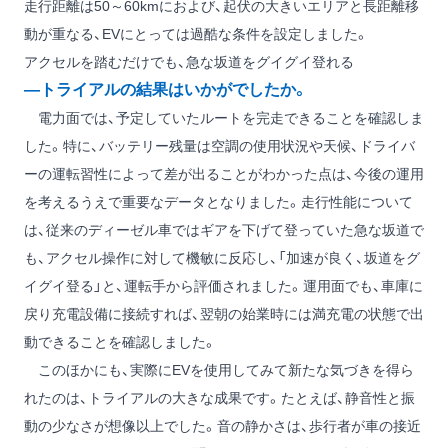
走行距離は50～60kmにおよび、起伏の大きいエリアと長距離移
動が重なる、EVにとっては過酷な条件を設定しました。
アクセルを踏むだけでも、急な坂道をグイグイ登れる
―トライアルの結果はいかがでしたか。
電力面では、予定していたルートを完走できることを確認しま
した。特に、バッテリー残量は空調の使用状況や天候、ドライバ
ーの運転習性によって差が出ることがわかった点は、今後の運用
を考えるうえで重要なデータとなりました。走行性能について
は、従来のディーゼル車ではギアを下げて登っていた急な坂道で
も、アクセル操作に対して機敏に反応し、「加速が良く、坂道をグ
イグイ登る」と、運転手から評価されました。運用面でも、車庫に
戻り充電設備に接続すれば、翌朝の始業時には満充電の状態で出
動できることを確認しました。
このほかにも、実際にEVを使用してみて新たな気づきを得ら
れたのは、トライアルの大きな成果です。たとえば、静音性と振
動の少なさが想像以上でした。音の静かさは、歩行者が車の接近