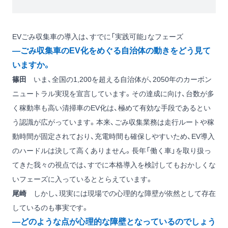
EVごみ収集車の導入は、すでに「実践可能」なフェーズ
―ごみ収集車のEV化をめぐる自治体の動きをどう見て
いますか。
篠田
いま、全国の1,200を超える自治体が、2050年のカーボン
ニュートラル実現を宣言しています。その達成に向け、台数が多
く稼動率も高い清掃車のEV化は、極めて有効な手段であるとい
う認識が広がっています。本来、ごみ収集業務は走行ルートや稼
動時間が固定されており、充電時間も確保しやすいため、EV導入
のハードルは決して高くありません。長年「働く車」を取り扱っ
てきた我々の視点では、すでに本格導入を検討してもおかしくな
いフェーズに入っているととらえています。
尾崎
しかし、現実には現場での心理的な障壁が依然として存在
しているのも事実です。
―どのような点が心理的な障壁となっているのでしょう