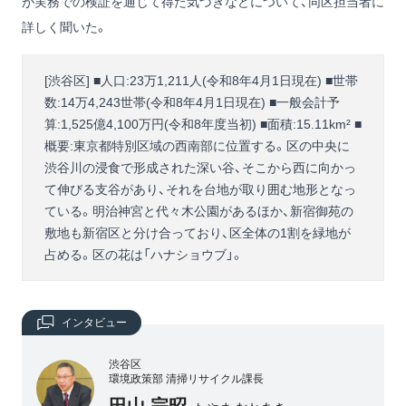
が実務での検証を通じて得た気づきなどについて、同区担当者に
詳しく聞いた。
[渋谷区] ■人口:23万1,211人(令和8年4月1日現在) ■世帯
数:14万4,243世帯(令和8年4月1日現在) ■一般会計予
算:1,525億4,100万円(令和8年度当初) ■面積:15.11km² ■
概要:東京都特別区域の西南部に位置する。区の中央に
渋谷川の浸食で形成された深い谷、そこから西に向かっ
て伸びる支谷があり、それを台地が取り囲む地形となっ
ている。明治神宮と代々木公園があるほか、新宿御苑の
敷地も新宿区と分け合っており、区全体の1割を緑地が
占める。区の花は「ハナショウブ」。
インタビュー
渋谷区
環境政策部 清掃リサイクル課長
田山 宗昭