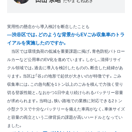
たやま むねあき
実用性の懸念から導入検討を断念したことも
―渋谷区では、どのような背景からEVごみ収集車のトラ
イアルを実施したのですか。
当区では環境負荷の低減を重要課題に掲げ、青色防犯パトロー
ルカーなど公用車のEV化を進めています。しかし、清掃リサイ
クル領域では、過去に導入を検討したものの、断念した経緯があ
ります。当区は「谷」の地形で起伏が大きいのが特徴です。ごみ
収集車には、この急勾配を1トン以上のごみを積んで力強く登り
切る登坂性能と、なおかつ1日中走り続けられるバッテリー容量
が求められます。当時は、狭い路地での業務に対応できる2トン
小型クラスで十分なバッテリーを備えた車両がなく、車体サイズ
と容量の両立という二律背反の課題が高いハードルとなってい
ました。