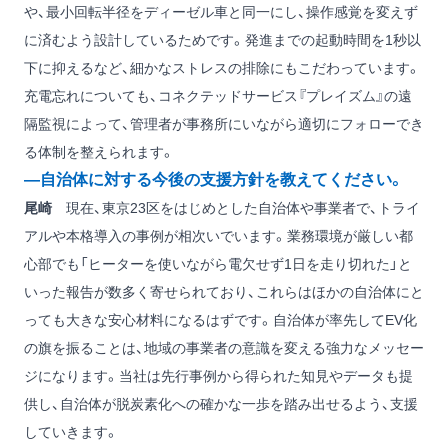
や、最小回転半径をディーゼル車と同一にし、操作感覚を変えず
に済むよう設計しているためです。発進までの起動時間を1秒以
下に抑えるなど、細かなストレスの排除にもこだわっています。
充電忘れについても、コネクテッドサービス『プレイズム』の遠
隔監視によって、管理者が事務所にいながら適切にフォローでき
る体制を整えられます。
―自治体に対する今後の支援方針を教えてください。
尾崎
現在、東京23区をはじめとした自治体や事業者で、トライ
アルや本格導入の事例が相次いでいます。業務環境が厳しい都
心部でも「ヒーターを使いながら電欠せず1日を走り切れた」と
いった報告が数多く寄せられており、これらはほかの自治体にと
っても大きな安心材料になるはずです。自治体が率先してEV化
の旗を振ることは、地域の事業者の意識を変える強力なメッセー
ジになります。当社は先行事例から得られた知見やデータも提
供し、自治体が脱炭素化への確かな一歩を踏み出せるよう、支援
していきます。