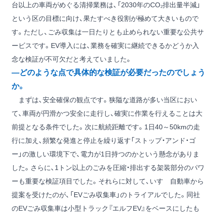
台以上の車両がめぐる清掃業務は、「2030年のCO₂排出量半減」
という区の目標に向け、果たすべき役割が極めて大きいもので
す。ただし、ごみ収集は一日たりとも止められない重要な公共サ
ービスです。EV導入には、業務を確実に継続できるかどうか入
念な検証が不可欠だと考えていました。
―どのような点で具体的な検証が必要だったのでしょう
か。
まずは、安全確保の観点です。狭隘な道路が多い当区におい
て、車両が円滑かつ安全に走行し、確実に作業を行えることは大
前提となる条件でした。次に航続距離です。1日40～50kmの走
行に加え、頻繁な発進と停止を繰り返す「ストップ・アンド・ゴ
ー」の激しい環境下で、電力が1日持つのかという懸念がありま
した。さらに、1トン以上のごみを圧縮・排出する架装部分のパワ
ーも重要な検証項目でした。それらに対して、いすゞ自動車から
提案を受けたのが、「EVごみ収集車」のトライアルでした。同社
のEVごみ収集車は小型トラック『エルフEV』をベースにしたも