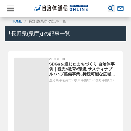
HOME
長野県(県庁)の記事一覧
「
長野県(県庁)
」の記事一覧
2025.09.18
SDGsを通じたまちづくり 自治体事
例｜観光×教育×環境 サスティナブ
ル・ハブ整備事業、持続可能な広域連
携のスローツーリズム
鹿児島県奄美市
/
岐阜県(県庁)
/
長野県(県庁)