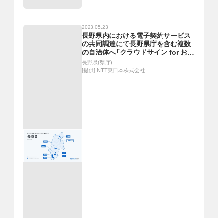
2023.05.23
長野県内における電子契約サービス
の共同調達にて長野県庁を含む複数
の自治体へ「クラウドサイン for おま
かせ はたラクサポート」の導入が決
長野県(県庁)
定
[提供]
NTT東日本株式会社