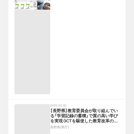
2020.03.30
【長野県】教育委員会が取り組んでい
る「学習記録の蓄積」で質の高い学び
を実現（ICTを駆使した教育改革の事
例）
長野県(県庁)