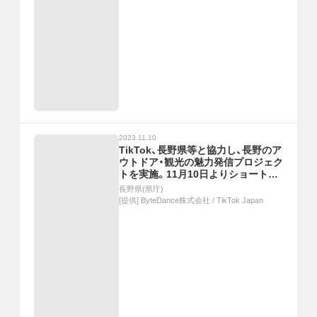
2023.11.10
TikTok、長野県等と協力し、長野のア
ウトドア・観光の魅力発信プロジェク
トを実施。11月10日よりショートム
ービーを公開
長野県(県庁)
[提供]
ByteDance株式会社 / TikTok Japan