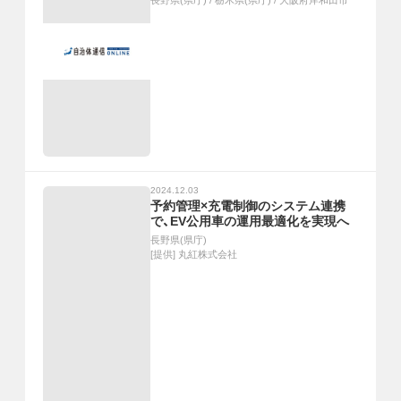
長野県(県庁)
/
栃木県(県庁)
/
大阪府岸和田市
2024.12.03
予約管理×充電制御のシステム連携
で、EV公用車の運用最適化を実現へ
長野県(県庁)
[提供]
丸紅株式会社