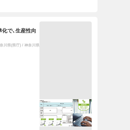
準化で、生産性向
奈川県(県庁)
/
神奈川県