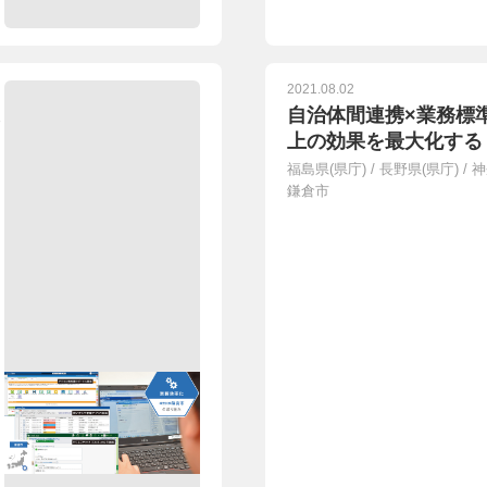
2021.08.02
自治体間連携×業務標
上の効果を最大化する
福島県(県庁)
/
長野県(県庁)
/
神
鎌倉市