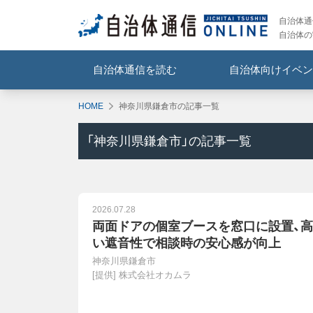
自治体通信
自治体の
自治体通信を読む
自治体向けイベン
HOME
神奈川県鎌倉市の記事一覧
「
神奈川県鎌倉市
」の記事一覧
2026.07.28
両面ドアの個室ブースを窓口に設置、高
い遮音性で相談時の安心感が向上
神奈川県鎌倉市
[提供]
株式会社オカムラ