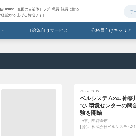
Online - 全国の自治体トップ・職員・議員に贈る
“経営力”を上げる情報サイト
ト
自治体向けサービス
公務員向けキャリア
2024.08.05
ベルシステム24、神
で、環境センターの問
験を開始
神奈川県鎌倉市
[提供]
株式会社ベルシステム24