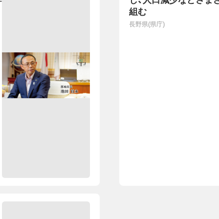
幹
し、人口減少などさま
組む
長野県(県庁)