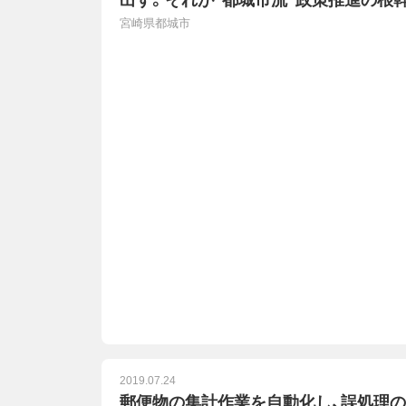
出す。それが“都城市流”政策推進の根
宮崎県都城市
2019.07.24
郵便物の集計作業を自動化し、誤処理の