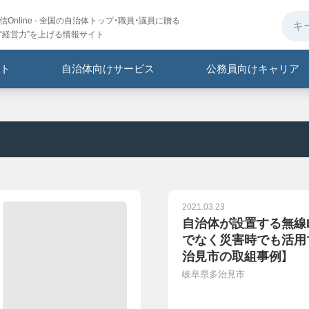
Online - 全国の自治体トップ・職員・議員に贈る
“経営力”を上げる情報サイト
ト
自治体向けサービス
公務員向けキャリア
2021.03.23
自治体が設置する無線
でなく災害時でも活用
治見市の取組事例】
岐阜県多治見市