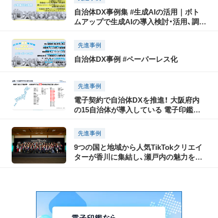
進チャレンジャー」を育成、自治体業務と
自治体DX事例集 #生成AIの活用｜ボト
デジタル技術の知見を兼ね備えた人材を
ムアップで生成AIの導入検討・活用、調達
育成
業務や汎用的な業務を効率化、LGWAN
上で利用できる生成AIアプリを共同開
先進事例
発・本格運用、誰でもマクロコードが作成
自治体DX事例 #ペーパーレス化
できるようになり事務処理が効率化、生
成AIと専門スタッフで24時間相談「つな
がりよりそいチャット」
先進事例
電子契約で自治体DXを推進！ 大阪府内
の15自治体が導入している 電子印鑑
GMOサインとは？
先進事例
9つの国と地域から人気TikTokクリエイ
ターが香川に集結し、瀬戸内の魅力を
TikTokで世界に発信！「瀬戸内国際芸術祭
2025」に合わせて開催された「TikTok
Connect By Tourism 〜瀬戸内の魅力発
信・裏瀬戸芸プロジェクト〜」開催レポー
ト（前編）