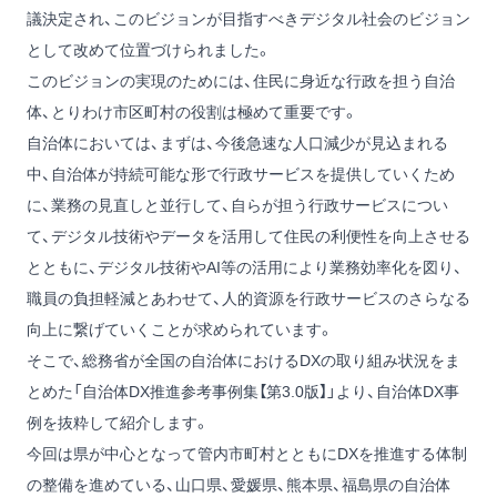
議決定され、このビジョンが目指すべきデジタル社会のビジョン
として改めて位置づけられました。
このビジョンの実現のためには、住民に身近な行政を担う自治
体、とりわけ市区町村の役割は極めて重要です。
自治体においては、まずは、今後急速な人口減少が見込まれる
中、自治体が持続可能な形で行政サービスを提供していくため
に、業務の見直しと並行して、自らが担う行政サービスについ
て、デジタル技術やデータを活用して住民の利便性を向上させる
とともに、デジタル技術やAI等の活用により業務効率化を図り、
職員の負担軽減とあわせて、人的資源を行政サービスのさらなる
向上に繋げていくことが求められています。
そこで、総務省が全国の自治体におけるDXの取り組み状況をま
とめた「自治体DX推進参考事例集【第3.0版】」より、自治体DX事
例を抜粋して紹介します。
今回は県が中心となって管内市町村とともにDXを推進する体制
の整備を進めている、山口県、愛媛県、熊本県、福島県の自治体