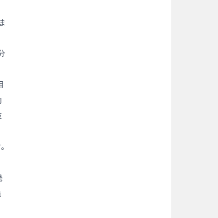
、
ま
分
目
向
抜
。
発
強