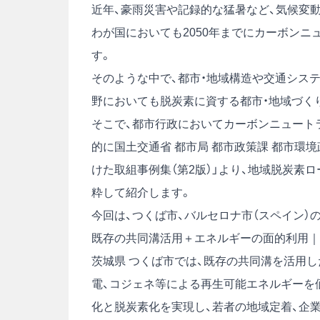
近年、豪雨災害や記録的な猛暑など、気候変
わが国においても2050年までにカーボン
す。
そのような中で、都市・地域構造や交通シス
野においても脱炭素に資する都市・地域づく
そこで、都市行政においてカーボンニュート
的に国土交通省 都市局 都市政策課 都市環
けた取組事例集（第2版）」より、地域脱炭素
粋して紹介します。
今回は、つくば市、バルセロナ市（スペイン
既存の共同溝活用＋エネルギーの面的利用｜
茨城県 つくば市では、既存の共同溝を活用
電、コジェネ等による再生可能エネルギーを
化と脱炭素化を実現し、若者の地域定着、企