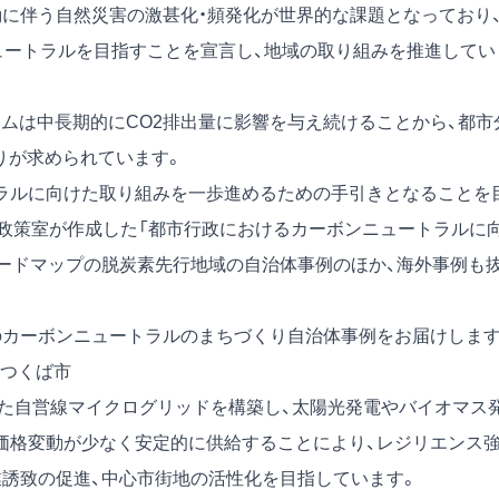
動に伴う自然災害の激甚化・頻発化が世界的な課題となっており
ニュートラルを目指すことを宣言し、地域の取り組みを推進してい
テムは中長期的にCO2排出量に影響を与え続けることから、都市
りが求められています。
ラルに向けた取り組みを一歩進めるための手引きとなることを
境政策室が作成した「都市行政におけるカーボンニュートラルに
ロードマップの脱炭素先行地域の自治体事例のほか、海外事例も
）のカーボンニュートラルのまちづくり自治体事例をお届けします
つくば市
した自営線マイクログリッドを構築し、太陽光発電やバイオマス
価格変動が少なく安定的に供給することにより、レジリエンス
業誘致の促進、中心市街地の活性化を目指しています。