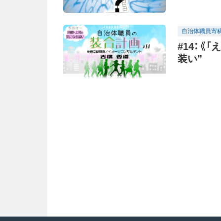
自治体職員寄
#14：《
装い”