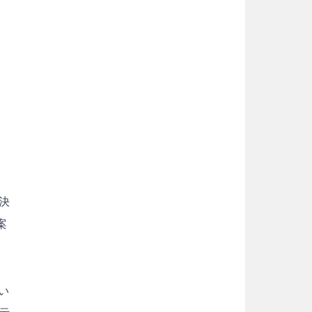
決
案
い