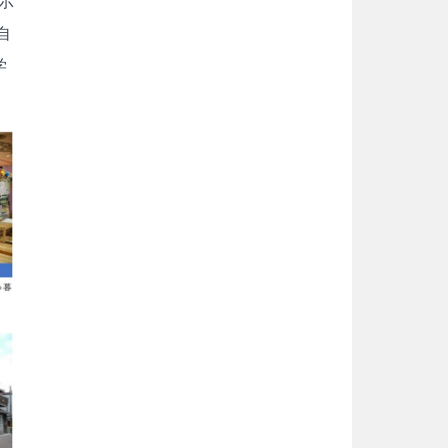
示
自
学