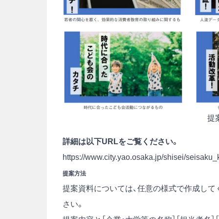
提
詳細は以下URLをご覧ください。
https://www.city.yao.osaka.jp/shisei/seisa
提案方法
提案資料については、任意の様式で作成してく
さい。