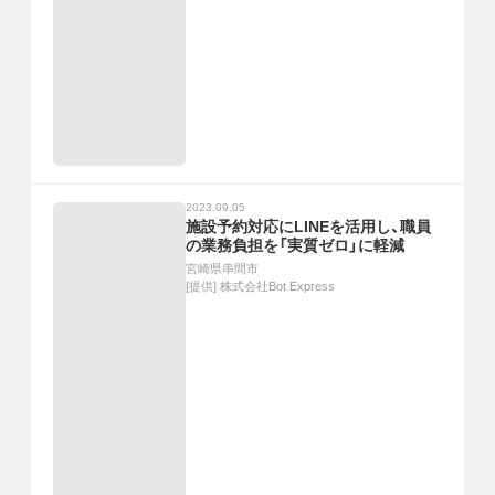
2023.09.05
施設予約対応にLINEを活用し、職員
の業務負担を「実質ゼロ」に軽減
宮崎県串間市
[提供]
株式会社Bot Express