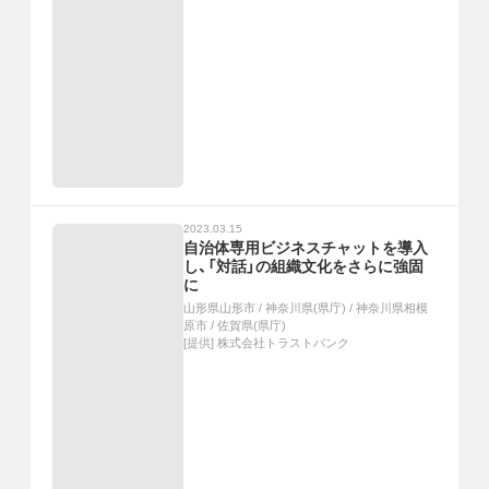
2023.03.15
自治体専用ビジネスチャットを導入
し、「対話」の組織文化をさらに強固
に
山形県山形市
/
神奈川県(県庁)
/
神奈川県相模
原市
/
佐賀県(県庁)
[提供]
株式会社トラストバンク