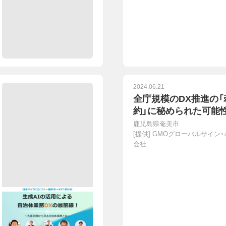
2024.06.21
全庁規模のDX推進の「
約」に秘められた可能
鹿児島県奄美市
[提供]
GMOグローバルサイン
会社