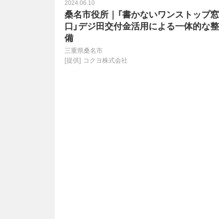
2024.06.10
桑名市役所｜「書かないワンストップ窓
口」デジ田交付金活用による一体的な整
備
三重県桑名市
[提供]
コクヨ株式会社