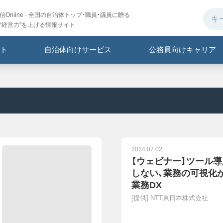
Online - 全国の自治体トップ・職員・議員に贈る
“経営力”を上げる情報サイト
ト
自治体向けサービス
公務員向けキャリア
2024.07.02
【ウェビナー】ツール
しない、業務の可視化
業務DX
[提供]
NTT東日本株式会社