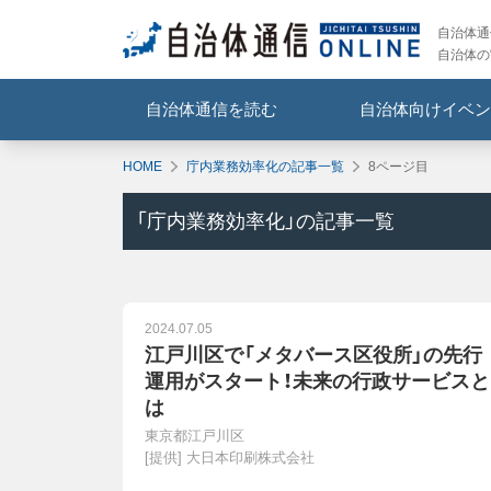
自治体通信
自治体の
自治体通信を読む
自治体向けイベン
HOME
庁内業務効率化の記事一覧
8ページ目
「
庁内業務効率化
」の記事一覧
2024.07.05
江戸川区で「メタバース区役所」の先行
運用がスタート！未来の行政サービスと
は
東京都江戸川区
[提供]
大日本印刷株式会社