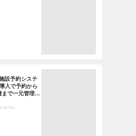
共施設予約システ
」導入で予約から
鍵まで一元管理し
交付金活用で学
施設をより使い
ジャパン
〜