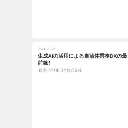
2024.06.28
生成AIの活用による自治体業務DXの最
前線！
[提供]
NTT東日本株式会社