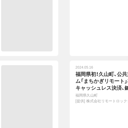
2024.05.16
福岡県初！久山町、公
ム「まちかぎリモート
キャッシュレス決済、
ＤＸ化を推進〜デジ田
福岡県久山町
校体育施設や社会体育
[提供]
株式会社リモートロック
やすく、管理しやすく