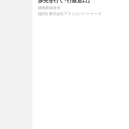
歩先を行く「行政窓口」
静岡県袋井市
[提供]
株式会社アスコエパートナーズ