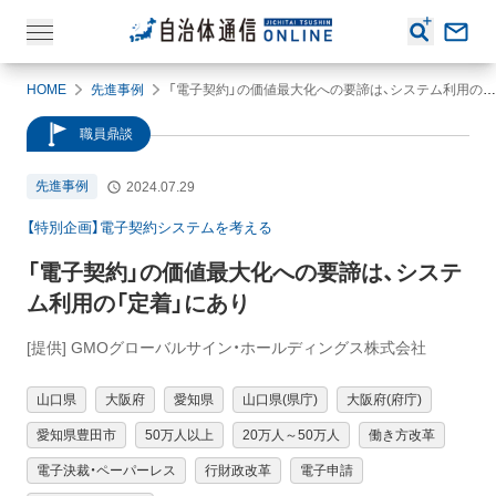
HOME
先進事例
「電子契約」の価値最大化への要諦は、システム利用の「定着」にあり
職員鼎談
先進事例
2024.07.29
【特別企画】電子契約システムを考える
「電子契約」の価値最大化への要諦は、システ
ム利用の「定着」にあり
[提供] GMOグローバルサイン・ホールディングス株式会社
山口県
大阪府
愛知県
山口県(県庁)
大阪府(府庁)
愛知県豊田市
50万人以上
20万人～50万人
働き方改革
電子決裁・ペーパーレス
行財政改革
電子申請