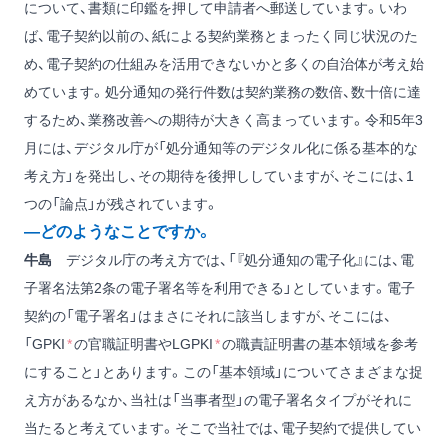
について、書類に印鑑を押して申請者へ郵送しています。いわ
ば、電子契約以前の、紙による契約業務とまったく同じ状況のた
め、電子契約の仕組みを活用できないかと多くの自治体が考え始
めています。処分通知の発行件数は契約業務の数倍、数十倍に達
するため、業務改善への期待が大きく高まっています。令和5年3
月には、デジタル庁が「処分通知等のデジタル化に係る基本的な
考え方」を発出し、その期待を後押ししていますが、そこには、1
つの「論点」が残されています。
―どのようなことですか。
牛島
デジタル庁の考え方では、「『処分通知の電子化』には、電
子署名法第2条の電子署名等を利用できる」としています。電子
契約の「電子署名」はまさにそれに該当しますが、そこには、
「GPKI
*
の官職証明書やLGPKI
*
の職責証明書の基本領域を参考
にすること」とあります。この「基本領域」についてさまざまな捉
え方があるなか、当社は「当事者型」の電子署名タイプがそれに
当たると考えています。そこで当社では、電子契約で提供してい