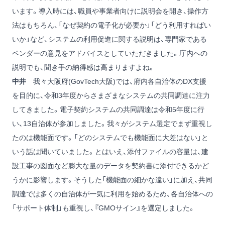
います。導入時には、職員や事業者向けに説明会を開き、操作方
法はもちろん、「なぜ契約の電子化が必要か」「どう利用すればい
いか」など、システムの利用促進に関する説明は、専門家である
ベンダーの意見をアドバイスとしていただきました。庁内への
説明でも、聞き手の納得感は高まりますよね。
中井
我々大阪府(GovTech大阪)では、府内各自治体のDX支援
を目的に、令和3年度からさまざまなシステムの共同調達に注力
してきました。電子契約システムの共同調達は令和5年度に行
い、13自治体が参加しました。我々がシステム選定でまず重視し
たのは機能面です。「どのシステムでも機能面に大差はない」と
いう話は聞いていました。とはいえ、添付ファイルの容量は、建
設工事の図面など膨大な量のデータを契約書に添付できるかど
うかに影響します。そうした「機能面の細かな違い」に加え、共同
調達では多くの自治体が一気に利用を始めるため、各自治体への
「サポート体制」も重視し、『GMOサイン』を選定しました。