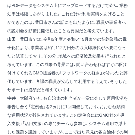
はPDFデータをシステム上にアップロードするだけで済み、業務
効率は格段にあがりました。これだけの利用実績をあげること
ができたのは、豊田市さんの話にも出たように、職員や事業者へ
の説明会を頻繁に開催したことも要因だと考えています。
山田
豊田市では、令和5年度と令和6年5月までの契約業務の電
子化により、事業者は約1,112万円分の収入印紙代が不要になっ
たと試算しており、その分、地域への経済波及効果も得られたと
考えています。この成果の背景には、問い合わせればすぐに駆け
付けてくれるGMO担当者の「フットワークの軽さ」があったと評
価しています。各課の職員が安心して利用するうえで、そうした
サポートは必須だと考えています。
中井
大阪府でも、各自治体の担当者が一堂に会して運用状況を
報告し合う「定例会」を2ヵ月に1回開催しており、おおむね順調
な運用状況が報告されています。この定例会にはGMO社の「導
入支援」「活用支援」の専門チームも参加し、システム運用で浮上
した課題を議論していますが、ここで出た意見は各自治体での利