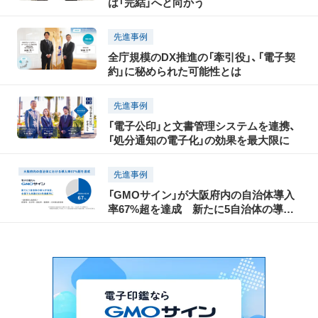
は「完結」へと向かう
先進事例
全庁規模のDX推進の「牽引役」、「電子契
約」に秘められた可能性とは
先進事例
「電子公印」と文書管理システムを連携、
「処分通知の電子化」の効果を最大限に
先進事例
「GMOサイン」が大阪府内の自治体導入
率67%超を達成 新たに5自治体の導入
が決定、全国でも有数のDX先進都市に