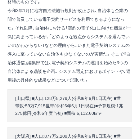
材時のものです。
令和3年1月に地方自治法施行規則が改正され、自治体も企業の
間で普及している電子契約サービスを利用できるようになっ
た。それ以降、自治体における「契約の電子化」に向けた機運が一
気に高まっているが、「どのような観点からシステムを選んでい
いのかわからない」などの理由から、いまだ電子契約システムの
導入に至っていない自治体も少なくないのが実情だ。そこで『自
治体通信』編集部では、電子契約システムの運用を始めた3つの
自治体による鼎談を企画。システム選定におけるポイントや、運
用後の具体的な成果などについて聞いた。
[山口県] ■人口:128万5,279人(令和6年6月1日現在) ■世
帯数:59万7,915世帯(令和6年6月1日現在)■予算規模:1兆
275億円(令和6年度当初) ■面積:6,112.60km²
[大阪府] ■人口:877万2,209人(令和6年6月1日現在) ■世