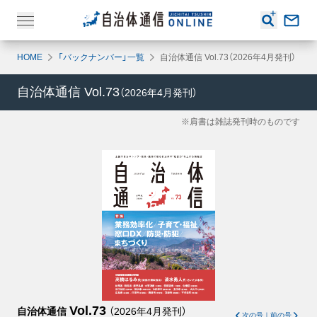
HOME
「バックナンバー」一覧
自治体通信 Vol.73（2026年4月発刊）
自治体通信
Vol.73
（
2026年4月
発刊）
※肩書は雑誌発刊時のものです
Vol.73
自治体通信
（
2026年4月
発刊）
次の号
｜
前の号