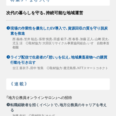
次代の暮らしを守る、持続可能な地域運営
現場の作業性を優先したEV導入で、資源回収の質を守り脱炭
素を推進
西 義雄、笠井 聡志、張替 慎貴、田盛 範子、西 春香、加藤 正人、山﨑 奨太、
児玉 涼 ◎取材協力：大田区リサイクル事業協同組合、いすゞ自動車首
都圏
ライブ配信で生産者の「想い」を伝え、地域農畜産物への購買
行動を引き出す
古江 亜衣子、田中 智美 ◎取材協力：鹿児島県、NTTスマートコネクト
《連載》
「地方公務員オンラインサロン」への招待
転職経験者を招くイベントで、地方公務員のキャリアを考え
る
加藤 年紀 ◎取材協力：ホルグ