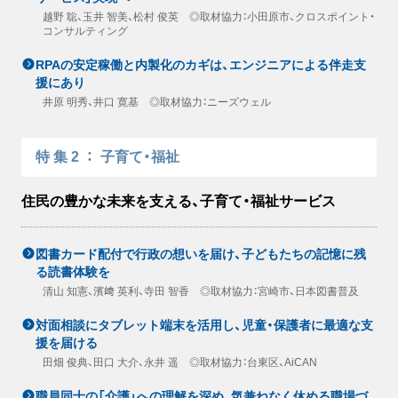
越野 聡、玉井 智美、松村 俊英 ◎取材協力：小田原市、クロスポイント・
コンサルティング
RPAの安定稼働と内製化のカギは、エンジニアによる伴走支
援にあり
井原 明秀、井口 寛基 ◎取材協力：ニーズウェル
特集2
：
子育て・福祉
住民の豊かな未来を支える、子育て・福祉サービス
図書カード配付で行政の想いを届け、子どもたちの記憶に残
る読書体験を
清山 知憲、濱﨑 英利、寺田 智香 ◎取材協力：宮崎市、日本図書普及
対面相談にタブレット端末を活用し、児童・保護者に最適な支
援を届ける
田畑 俊典、田口 大介、永井 遥 ◎取材協力：台東区、AiCAN
職員同士の「介護」への理解を深め、気兼ねなく休める職場づ