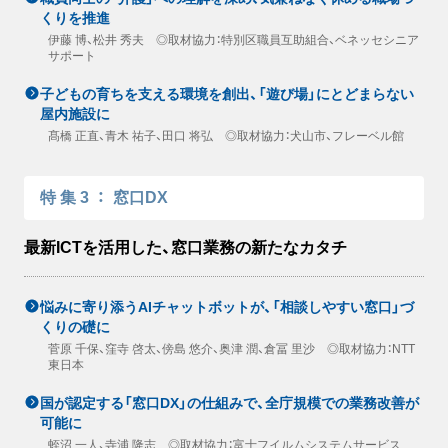
くりを推進
伊藤 博、松井 秀夫 ◎取材協力：特別区職員互助組合、ベネッセシニア
サポート
子どもの育ちを支える環境を創出、「遊び場」にとどまらない
屋内施設に
髙橋 正直、青木 祐子、田口 将弘 ◎取材協力：犬山市、フレーベル館
特集3
：
窓口DX
最新ICTを活用した、窓口業務の新たなカタチ
悩みに寄り添うAIチャットボットが、「相談しやすい窓口」づ
くりの礎に
菅原 千保、窪寺 啓太、傍島 悠介、奥津 潤、倉冨 里沙 ◎取材協力：NTT
東日本
国が認定する「窓口DX」の仕組みで、全庁規模での業務改善が
可能に
蛭沼 一人、寺浦 隆志 ◎取材協力：富士フイルムシステムサービス