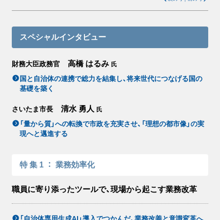
スペシャルインタビュー
高橋 はるみ
財務大臣政務官
氏
国と自治体の連携で総力を結集し、将来世代につなげる国の
基礎を築く
清水 勇人
さいたま市長
氏
「量から質」への転換で市政を充実させ、「理想の都市像」の実
現へと邁進する
特集1
：
業務効率化
職員に寄り添ったツールで、現場から起こす業務改革
「自治体専用生成AI」導入でつかんだ、業務改善と意識変革へ