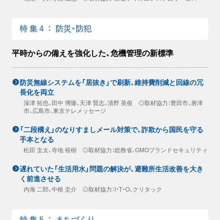
特集4
：
防災・防犯
平時からの備えを強化した、危機管理の新標準
防災無線システムを「居抜き」で刷新、維持費削減と回線の冗
長化を両立
深津 拓也、田中 博隆、天津 賢志、清野 英俊 ◎取材協力：豊田市、唐津
市、広島市、東京テレメッセージ
「二段構え」のなりすましメール対策で、詐欺から国民を守る
手本となる
松田 圭太、寺地 裕樹 ◎取材協力：総務省、GMOブランドセキュリティ
遅れていた「生活用水」問題の解決が、避難所生活改善を大き
く前進させる
内海 二郎、中根 圭介 ◎取材協力：I・T・O、クリタック
特集5
：
まちづくり