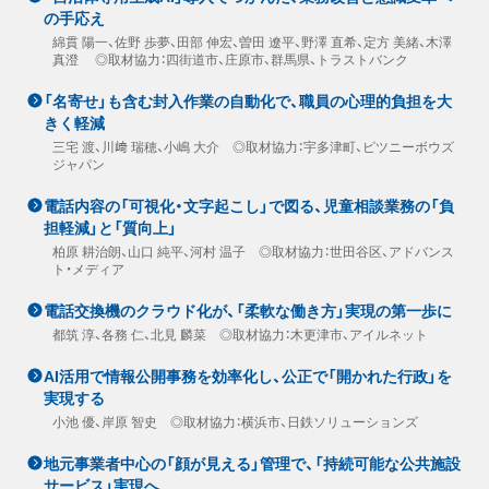
の手応え
綿貫 陽一、佐野 歩夢、田部 伸宏、曽田 遼平、野澤 直希、定方 美緒、木澤
真澄 ◎取材協力：四街道市、庄原市、群馬県、トラストバンク
「名寄せ」も含む封入作業の自動化で、職員の心理的負担を大
きく軽減
三宅 渡、川﨑 瑞穂、小嶋 大介 ◎取材協力：宇多津町、ピツニーボウズ
ジャパン
電話内容の「可視化・文字起こし」で図る、児童相談業務の「負
担軽減」と「質向上」
柏原 耕治朗、山口 純平、河村 温子 ◎取材協力：世田谷区、アドバンス
ト・メディア
電話交換機のクラウド化が、「柔軟な働き方」実現の第一歩に
都筑 淳、各務 仁、北見 麟菜 ◎取材協力：木更津市、アイルネット
AI活用で情報公開事務を効率化し、公正で「開かれた行政」を
実現する
小池 優、岸原 智史 ◎取材協力：横浜市、日鉄ソリューションズ
地元事業者中心の「顔が見える」管理で、「持続可能な公共施設
サービス」実現へ