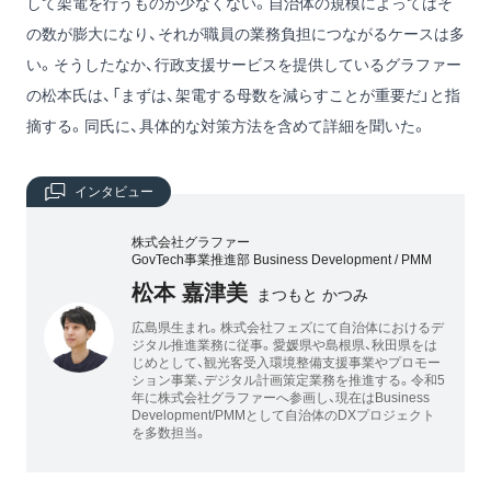
して架電を行うものが少なくない。自治体の規模によってはそ
の数が膨大になり、それが職員の業務負担につながるケースは多
い。そうしたなか、行政支援サービスを提供しているグラファー
の松本氏は、「まずは、架電する母数を減らすことが重要だ」と指
摘する。同氏に、具体的な対策方法を含めて詳細を聞いた。
インタビュー
株式会社グラファー
GovTech事業推進部 Business Development / PMM
松本 嘉津美
まつもと かつみ
広島県生まれ。株式会社フェズにて自治体におけるデ
ジタル推進業務に従事。愛媛県や島根県、秋田県をは
じめとして、観光客受入環境整備支援事業やプロモー
ション事業、デジタル計画策定業務を推進する。令和5
年に株式会社グラファーへ参画し、現在はBusiness
Development/PMMとして自治体のDXプロジェクト
を多数担当。