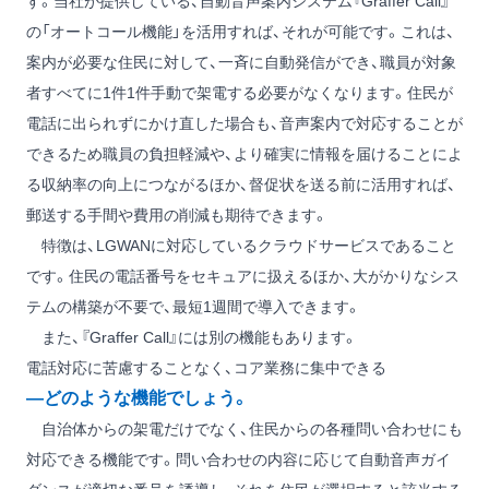
す。当社が提供している、自動音声案内システム『Graffer Call』
の「オートコール機能」を活用すれば、それが可能です。これは、
案内が必要な住民に対して、一斉に自動発信ができ、職員が対象
者すべてに1件1件手動で架電する必要がなくなります。住民が
電話に出られずにかけ直した場合も、音声案内で対応することが
できるため職員の負担軽減や、より確実に情報を届けることによ
る収納率の向上につながるほか、督促状を送る前に活用すれば、
郵送する手間や費用の削減も期待できます。
特徴は、LGWANに対応しているクラウドサービスであること
です。住民の電話番号をセキュアに扱えるほか、大がかりなシス
テムの構築が不要で、最短1週間で導入できます。
また、『Graffer Call』には別の機能もあります。
電話対応に苦慮することなく、コア業務に集中できる
―どのような機能でしょう。
自治体からの架電だけでなく、住民からの各種問い合わせにも
対応できる機能です。問い合わせの内容に応じて自動音声ガイ