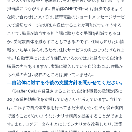
ダンスが適切な番号を誘導し、それを住民が選択すると該当する
担当課につながります。自治体のHPで調べれば解決できるよう
な問い合わせについては、携帯電話のショートメッセージサービ
スで適切なページのURLを送信することが可能です。そうする
ことで、職員が該当する担当課に取り次ぐ手間を削減できるほ
か、受電数自体を減らすこともできるのです。住民も知りたい情
報をいち早く得られるため、住民サービスの向上につなげられま
す。「自動音声にとまどう住民がいるのでは」と懸念する自治体
職員の声もありますが、実際に導入している自治体には、住民か
ら不満の声は、現在のところは届いていません。
―自治体に対する今後の支援方針を聞かせてください。
『Graffer Call』を普及させることで、自治体職員の電話対応に
おける業務効率化を支援していきたいと考えています。当社で
は、これまで自治体支援を行ってきた実績から、住民が音声案内
で迷うことがないようなシナリオ構築を提案することができま
す。また、ログデータをもとにしてシナリオを改善したり、架電