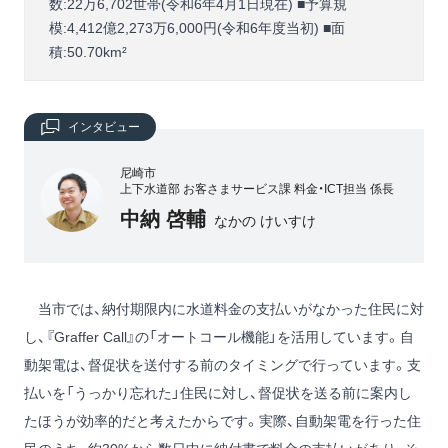
数:22万6,702世帯(令和6年4月1日現在) ■予算規
模:4,412億2,273万6,000円(令和6年度当初) ■面
積:50.70km²
インタビュー
尼崎市
上下水道部 お客さまサービス課 料金・ICT担当 係長
中納 啓輔
なかの けいすけ
当市では、納付期限内に水道料金の支払いがなかった住民に対
し、『Graffer Call』の「オートコール機能」を活用しています。自
動架電は、督促状を送付する前のタイミングで行っています。支
払いを「うっかり忘れた」住民に対し、督促状を送る前に案内し
たほうが効率的だと考えたからです。実際、自動架電を行った住