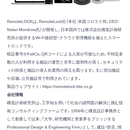
RemoteLOCKは、RemoteLock社（本社：米国コロラド州、CEO：
Nolan Mondrow氏）が開発し、日本国内では株式会社構造計画研
究所が提供するWi-Fi接続型・クラウド管理機能を備えたスマー
トロックです。
暗証番号やFeliCa、QRコードによる入室が可能なため、不特定多
数の人が利用する施設の運営と非常に親和性が高く、セキュリテ
ィの担保と施設の省人化運用の両立を図ります。主に宿泊施設
や店舗、公共施設等で利用されています。
製品ウェブサイト：
https://remotelock.kke.co.jp
会社情報
構造計画研究所は、工学知を用いて社会の諸問題の解決に挑む技
術コンサルティングファームです。1956年に構造設計事務所と
して創業して以来、「大学、研究機関と実業界をブリッジする
Professional Design & Engineering Firm」として、建設・防災、情