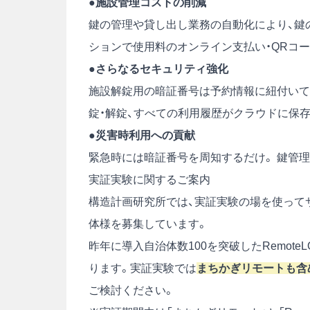
●
施設管理コストの削減
鍵の管理や貸し出し業務の自動化により、鍵
ションで使用料のオンライン支払い・QRコ
●
さらなるセキュリティ強化
施設解錠用の暗証番号は予約情報に紐付いて
錠・解錠、すべての利用履歴がクラウドに保
●
災害時利用への貢献
緊急時には暗証番号を周知するだけ。 鍵管
実証実験に関するご案内
構造計画研究所では、実証実験の場を使って
体様を募集しています。
昨年に導入自治体数100を突破したRemot
ります。実証実験では
まちかぎリモートも含
ご検討ください。