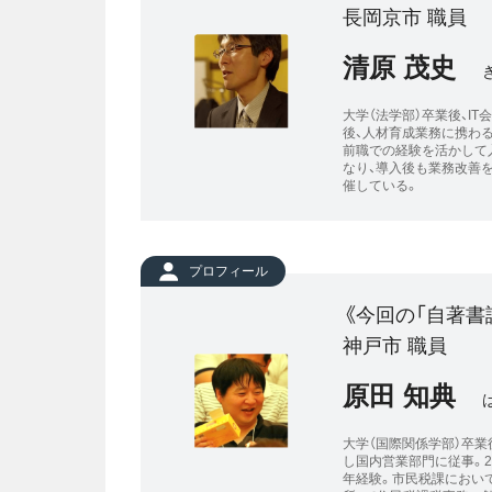
長岡京市 職員
清原 茂史
大学（法学部）卒業後、I
後、人材育成業務に携わる
前職での経験を活かして
なり、導入後も業務改善
催している。
プロフィール
《今回の「自著書
神戸市 職員
原田 知典
大学（国際関係学部）卒
し国内営業部門に従事。2
年経験。市民税課におい