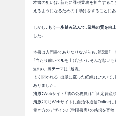
本書の狙いは、新たに課税業務を担当するこ
えるようになるための手助けをすることにあ
しかし、
もう一歩踏み込んで、業務の質を向
した。
本書は入門書でありなりながらも、第5章「一
「当たり前レベルを上げたい」、そんな願い
裏テーマは「越境」
清原さん~
よく聞かれる「出版に至った経緯」について
ありました。
清原：
Webサイト
「隣の公務員」
に
「固定資産
清原：
同じWebサイトに
自治体通信Onlin
働き方のデザイン』
（学陽書房）の
感想を寄稿