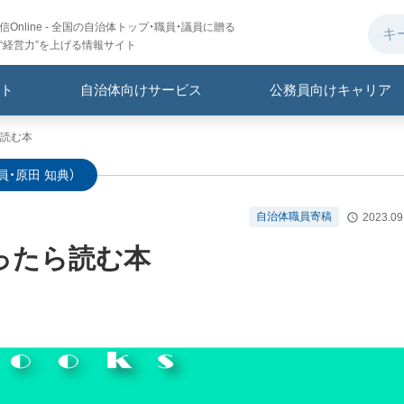
Online - 全国の自治体トップ・職員・議員に贈る
“経営力”を上げる情報サイト
ト
自治体向けサービス
公務員向けキャリア
読む本
員・原田 知典）
自治体職員寄稿
2023.09
ったら読む本