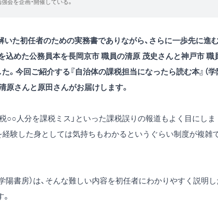
勉強会を企画・開催している。
解いた初任者のための実務書でありながら、さらに一歩先に進
込めた公務員本を長岡京市 職員の清原 茂史さんと神戸市 職
した。今回ご紹介する
『自治体の課税担当になったら読む本』
（学
を清原さんと原田さんがお届けします。
産税○○人分を課税ミス」といった課税誤りの報道もよく目にしま
を経験した身としては気持ちもわかるというぐらい制度が複雑
（学陽書房）は、そんな難しい内容を初任者にわかりやすく説明し
す。