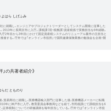
きよはら しげふみ
T会社に就職し、エンジニアやプロジェクトリーダーとしてシステム開発に従事した
。2013年に長岡京市に入庁。課税課（現・税務課）資産税係で実務担当を6年経験。
入庁2年目から3年目にかけて固定資産税システムのリニューアル案件の主担当と
を推進する。庁外では「オンライン市役所」で国民健康保険業務の勉強会を企画・開
評」の共著者紹介》
はらだ とものり
業後、貿易商社に就職し、医療機器輸入部門に従事した後、医療機器メーカーに転職
010年に神戸市に入庁。教育委員会事務局などを経て、市民税課にて課税担当を6
て、証券税制についての研修講師を毎年担当している。庁外では「オンライン市役