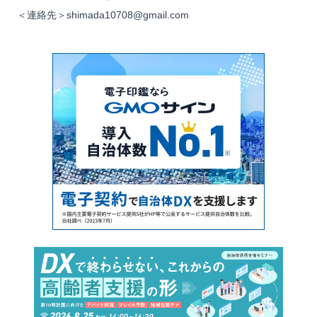
＜連絡先＞shimada10708@gmail.com