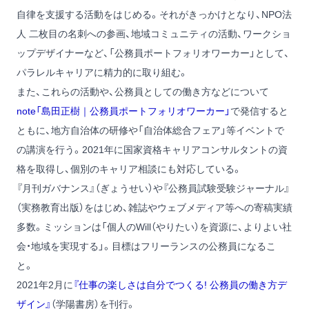
自律を支援する活動をはじめる。それがきっかけとなり、NPO法
人 二枚目の名刺への参画、地域コミュニティの活動、ワークショ
ップデザイナーなど、「公務員ポートフォリオワーカー」として、
パラレルキャリアに精力的に取り組む。
また、これらの活動や、公務員としての働き方などについて
note「島田正樹｜公務員ポートフォリオワーカー」
で発信すると
ともに、地方自治体の研修や「自治体総合フェア」等イベントで
の講演を行う。2021年に国家資格キャリアコンサルタントの資
格を取得し、個別のキャリア相談にも対応している。
『月刊ガバナンス』（ぎょうせい）や『公務員試験受験ジャーナル』
（実務教育出版）をはじめ、雑誌やウェブメディア等への寄稿実績
多数。ミッションは「個人のWill（やりたい）を資源に、よりよい社
会・地域を実現する」。目標はフリーランスの公務員になるこ
と。
2021年2月に
『仕事の楽しさは自分でつくる! 公務員の働き方デ
ザイン』
（学陽書房）を刊行。