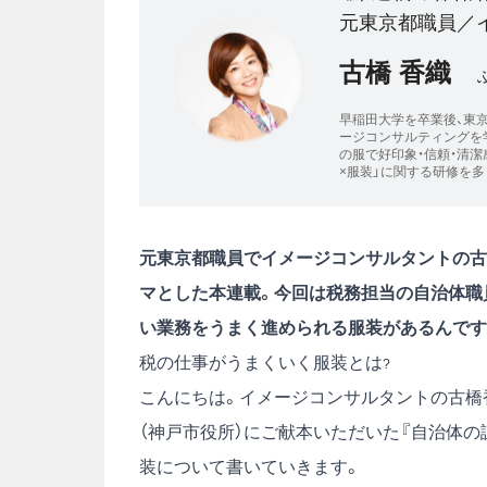
元東京都職員／
古橋 香織
早稲田大学を卒業後、東
ージコンサルティングを学
の服で好印象・信頼・清潔
×服装」に関する研修を多
元東京都職員でイメージコンサルタントの古
マとした本連載。今回は税務担当の自治体職
い業務をうまく進められる服装があるんです
税の仕事がうまくいく服装とは
?
こんにちは。イメージコンサルタントの古橋
（神戸市役所）にご献本いただいた
『自治体の
装について書いていきます。