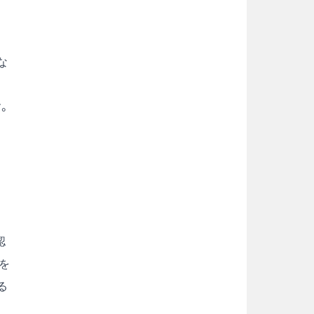
な
。
く
認
を
る