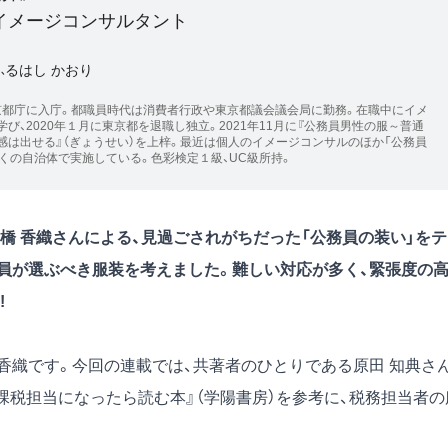
イメージコンサルタント
ふるはし かおり
京都庁に入庁。都職員時代は消費者行政や東京都議会議会局に勤務。在職中にイメ
び、2020年１月に東京都を退職し独立。2021年11月に『公務員男性の服～普通
感は出せる』（ぎょうせい）を上梓。最近は個人のイメージコンサルのほか「公務員
くの自治体で実施している。色彩検定１級、UC級所持。
橋 香織さんによる、見過ごされがちだった「公務員の装い」をテ
員が選ぶべき服装を考えました。難しい対応が多く、緊張度の
!
香織です。今回の連載では、共著者のひとりである原田 知典さ
課税担当になったら読む本』
（学陽書房）を参考に、税務担当者の