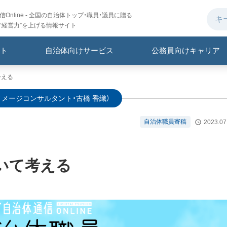
Online - 全国の自治体トップ・職員・議員に贈る
“経営力”を上げる情報サイト
ト
自治体向けサービス
公務員向けキャリア
考える
イメージコンサルタント・古橋 香織）
自治体職員寄稿
2023.07
いて考える