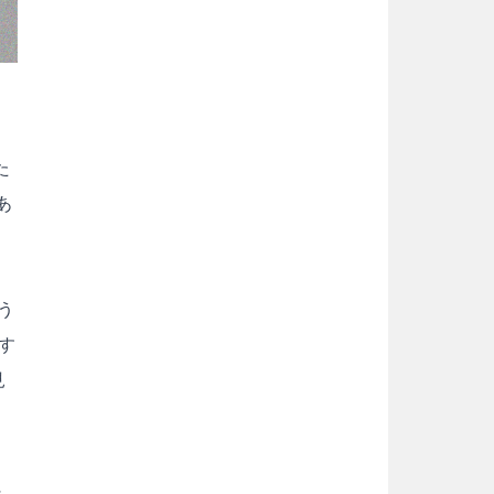
た
あ
う
す
見
に