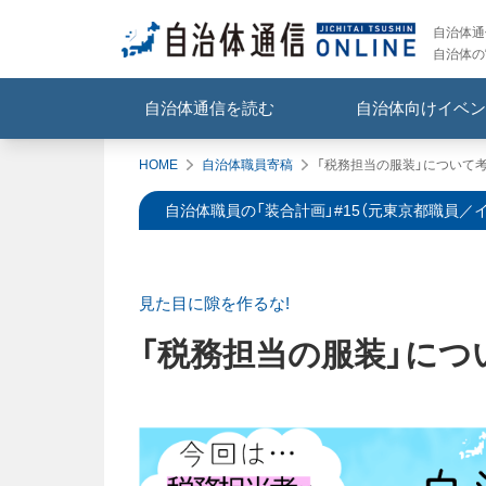
自治体通信
自治体の
自治体通信を読む
自治体向けイベン
HOME
自治体職員寄稿
「税務担当の服装」について
自治体職員の「装合計画」#15（元東京都職員／
見た目に隙を作るな!
「税務担当の服装」につ