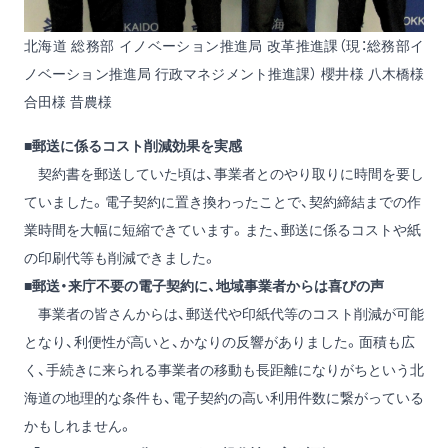
北海道 総務部 イノベーション推進局 改革推進課（現：総務部イ
ノベーション推進局 行政マネジメント推進課） 櫻井様 八木橋様
合田様 昔農様
■郵送に係るコスト削減効果を実感
契約書を郵送していた頃は、事業者とのやり取りに時間を要し
ていました。電子契約に置き換わったことで、契約締結までの作
業時間を大幅に短縮できています。また、郵送に係るコストや紙
の印刷代等も削減できました。
■郵送・来庁不要の電子契約に、地域事業者からは喜びの声
事業者の皆さんからは、郵送代や印紙代等のコスト削減が可能
となり、利便性が高いと、かなりの反響がありました。面積も広
く、手続きに来られる事業者の移動も長距離になりがちという北
海道の地理的な条件も、電子契約の高い利用件数に繋がっている
かもしれません。