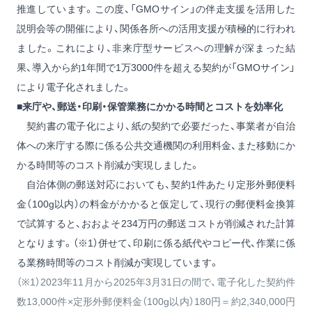
推進しています。この度、「GMOサイン」の伴走支援を活用した
説明会等の開催により、関係各所への活用支援が積極的に行われ
ました。これにより、非来庁型サービスへの理解が深まった結
果、導入から約1年間で1万3000件を超える契約が「GMOサイン」
により電子化されました。
■来庁や、郵送・印刷・保管業務にかかる時間とコストを効率化
契約書の電子化により、紙の契約で必要だった、事業者が自治
体への来庁する際に係る公共交通機関の利用料金、また移動にか
かる時間等のコスト削減が実現しました。
自治体側の郵送対応においても、契約1件あたり定形外郵便料
金（100g以内）の料金がかかると仮定して、現行の郵便料金換算
で試算すると、おおよそ234万円の郵送コストが削減された計算
となります。（※1）併せて、印刷に係る紙代やコピー代、作業に係
る業務時間等のコスト削減が実現しています。
（※1）2023年11月から2025年3月31日の間で、電子化した契約件
数13,000件×定形外郵便料金（100g以内）180円＝約2,340,000円