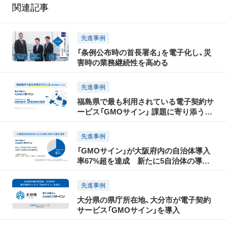
関連記事
先進事例
「条例公布時の首長署名」を電子化し、災
害時の業務継続性を高める
先進事例
福島県で最も利用されている電子契約サ
ービス「GMOサイン」 課題に寄り添う伴
走支援でDX先進事例を創出、自治体がコ
メント発表
先進事例
「GMOサイン」が大阪府内の自治体導入
率67%超を達成 新たに5自治体の導入
が決定、全国でも有数のDX先進都市に
先進事例
大分県の県庁所在地、大分市が電子契約
サービス「GMOサイン」を導入