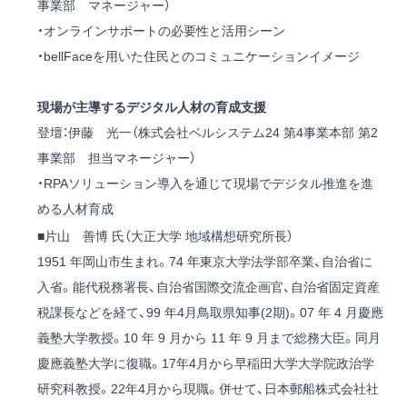
事業部 マネージャー）
・オンラインサポートの必要性と活用シーン
・bellFaceを用いた住民とのコミュニケーションイメージ
現場が主導するデジタル人材の育成支援
登壇：伊藤 光一（株式会社ベルシステム24 第4事業本部 第2
事業部 担当マネージャー）
・RPAソリューション導入を通じて現場でデジタル推進を進
める人材育成
■片山 善博 氏（大正大学 地域構想研究所長）
1951 年岡山市生まれ。74 年東京大学法学部卒業、自治省に
入省。能代税務署長、自治省国際交流企画官、自治省固定資産
税課長などを経て、99 年4月鳥取県知事(2期)。07 年 4 月慶應
義塾大学教授。10 年 9 月から 11 年 9 月まで総務大臣。同月
慶應義塾大学に復職。17年4月から早稲田大学大学院政治学
研究科教授。22年4月から現職。併せて、日本郵船株式会社社