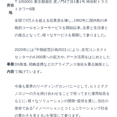
〒1050001 東京都港区 虎ノ門4丁目1番1号 神谷町トラス
所在
トタワー6階
地
全国で3万人を超える従業員を擁し、1982年に国内初の本
格的コールセンターサービスを開始以来、企業と生活者と
の接点となって、様々なサービスを展開して参りました。
2020年には『中期経営計画2022』により、在宅コンタクト
センターの4,000席への拡大や、データ活用をはじめとした
事業
DX推進、戦略提携などのアライアンス強化を重点施策とし
内容
て掲げています。
今後も業界のリーディングカンパニーとして、ヒトとテク
ノロジーの力を掛け合わせることで培ってきた運用知見を
もとに、様々なソリューションの開発・提供を通じ、当社の
使命である「イノベーションとコミュニケーションで社会
の豊かさを支える」を実現して参ります。