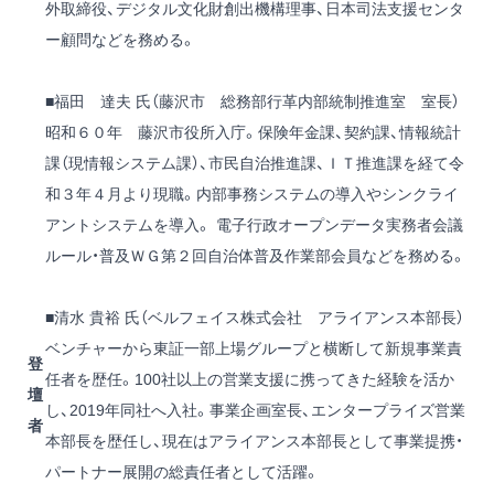
外取締役、デジタル文化財創出機構理事、日本司法支援センタ
ー顧問などを務める。
■福田 達夫 氏（藤沢市 総務部行革内部統制推進室 室長）
昭和６０年 藤沢市役所入庁。保険年金課、契約課、情報統計
課（現情報システム課）、市民自治推進課、ＩＴ推進課を経て令
和３年４月より現職。内部事務システムの導入やシンクライ
アントシステムを導入。 電子行政オープンデータ実務者会議
ルール・普及ＷＧ第２回自治体普及作業部会員などを務める。
■清水 貴裕 氏（ベルフェイス株式会社 アライアンス本部長）
ベンチャーから東証一部上場グループと横断して新規事業責
登
任者を歴任。100社以上の営業支援に携ってきた経験を活か
壇
し、2019年同社へ入社。事業企画室長、エンタープライズ営業
者
本部長を歴任し、現在はアライアンス本部長として事業提携・
パートナー展開の総責任者として活躍。