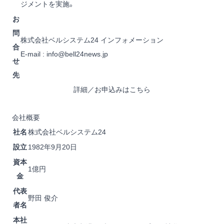
ジメントを実施。
お
問
株式会社ベルシステム24 インフォメーション
合
E-mail :
info@bell24news.jp
せ
先
詳細／お申込みはこちら
会社概要
社名
株式会社ベルシステム24
設立
1982年9月20日
資本
1億円
金
代表
野田 俊介
者名
本社