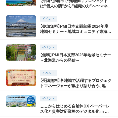
【沖縄・那覇市で初開催！】プロジェクト
は”個人の腕”から”組織の力”へ〜マネジ
メントを学ぶセミナーを行います【６月
２０日（土）１３時～ 無料】
イベント
【参加無料】PMI日本支部主催 2024年度
地域セミナー～地域コミュニティ東海・
富士WGからの発信～
イベント
【無料】PMI日本支部2025年地域セミナー
～北海道からの発信～
イベント
【受講無料】各地域で活躍するプロジェク
トマネージャーが集まり語り合う、地域
セミナーを今年も開催します【北海道〜
九州 全国６会場】
イベント
ここからはじめる自治体DX ペーパーレ
ス化と災害対応業務のデジタル化 in 福
岡 5月23日(火)ハイブリッド開催！リア