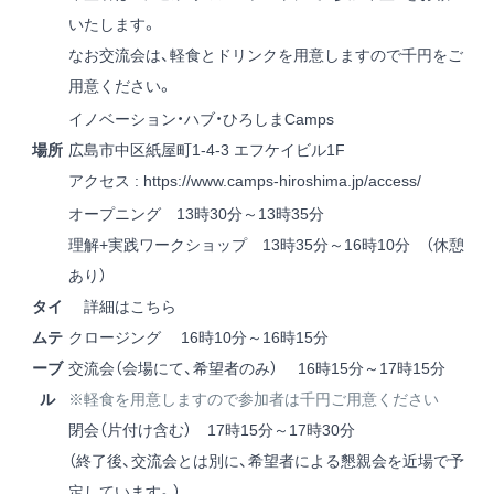
いたします。
なお交流会は、軽食とドリンクを用意しますので千円をご
用意ください。
イノベーション・ハブ・ひろしまCamps
場所
広島市中区紙屋町1-4-3 エフケイビル1F
アクセス :
https://www.camps-hiroshima.jp/access/
オープニング 13時30分～13時35分
理解+実践ワークショップ 13時35分～16時10分 （休憩
あり）
タイ
詳細はこちら
ムテ
クロージング 16時10分～16時15分
ーブ
交流会（会場にて、希望者のみ） 16時15分～17時15分
ル
※軽食を用意しますので参加者は千円ご用意ください
閉会（片付け含む） 17時15分～17時30分
（終了後、交流会とは別に、希望者による懇親会を近場で予
定しています。）