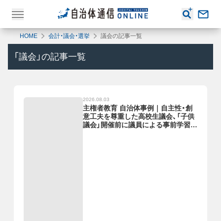
HOME
会計・議会・選挙
議会の記事一覧
「
議会
」の記事一覧
2026.08.03
主権者教育 自治体事例｜自主性・創
意工夫を尊重した高校生議会、「子供
議会」開催前に議員による事前学習授
業を実施