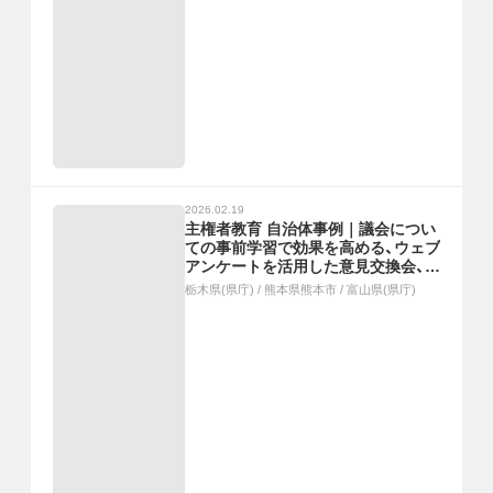
2026.02.19
主権者教育 自治体事例｜議会につい
ての事前学習で効果を高める、ウェブ
アンケートを活用した意見交換会、議
員による高校生への「出前講座」
栃木県(県庁)
/
熊本県熊本市
/
富山県(県庁)