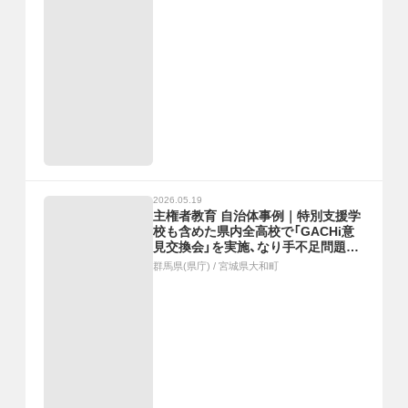
2026.05.19
主権者教育 自治体事例｜特別支援学
校も含めた県内全高校で「GACHi意
見交換会」を実施、なり手不足問題解
消と議会活性化を目的にしたこれか
群馬県(県庁)
/
宮城県大和町
らの議会のあり方プロジェクト