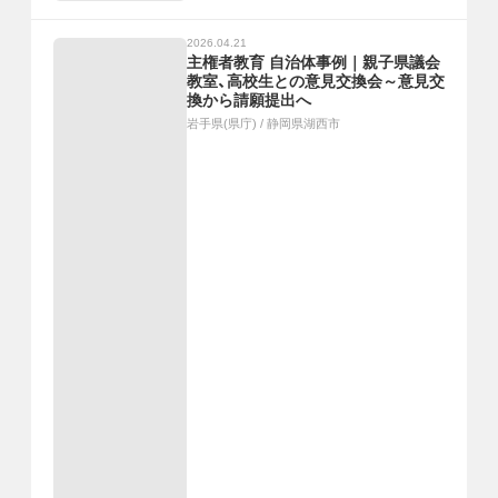
2026.04.21
主権者教育 自治体事例｜親子県議会
教室、高校生との意見交換会～意見交
換から請願提出へ
岩手県(県庁)
/
静岡県湖西市