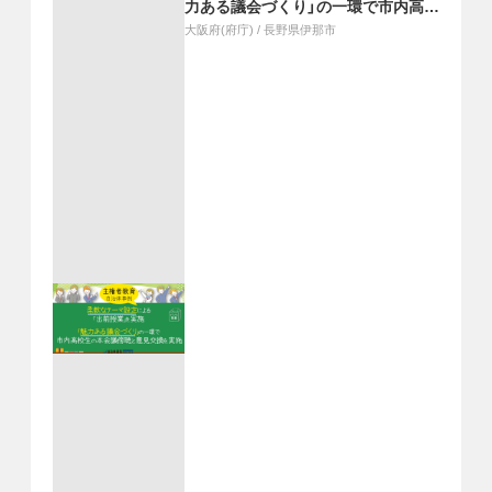
力ある議会づくり」の一環で市内高校
生の本会議傍聴と意見交換を実施
大阪府(府庁)
/
長野県伊那市