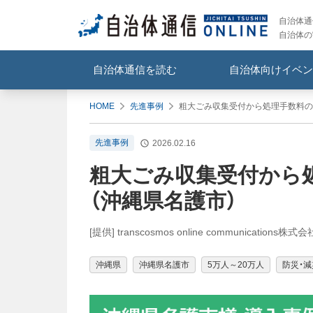
自治体通信
自治体の
自治体通信を読む
自治体向けイベン
HOME
先進事例
粗大ごみ収集受付から処理手数料の決
先進事例
2026.02.16
粗大ごみ収集受付から処
（沖縄県名護市）
[提供] transcosmos online communications株式会
沖縄県
沖縄県名護市
5万人～20万人
防災・減