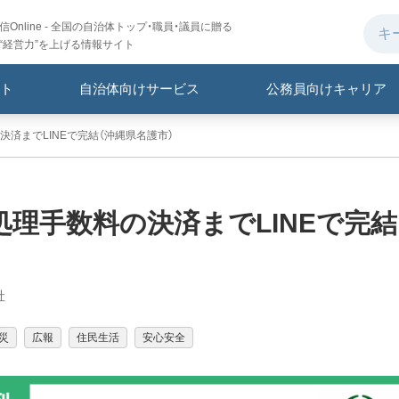
Online - 全国の自治体トップ・職員・議員に贈る
“経営力”を上げる情報サイト
ト
自治体向けサービス
公務員向けキャリア
済までLINEで完結（沖縄県名護市）
理手数料の決済までLINEで完結
社
災
広報
住民生活
安心安全