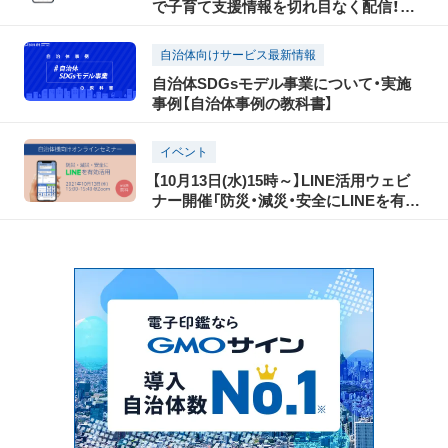
で子育て支援情報を切れ目なく配信！き
ずなメールの取組事例紹介
自治体向けサービス最新情報
自治体SDGsモデル事業について・実施
事例【自治体事例の教科書】
イベント
【10月13日(水)15時～】LINE活用ウェビ
ナー開催「防災・減災・安全にLINEを有効
活用」