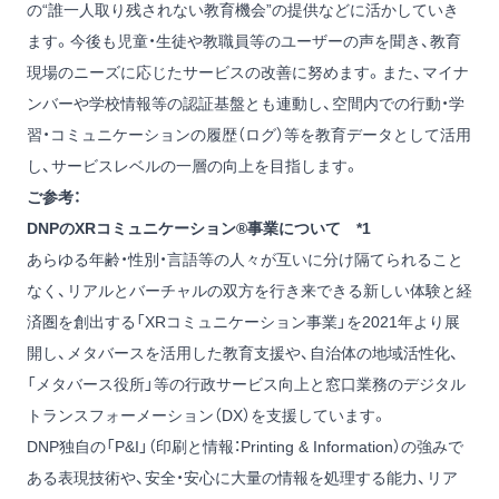
の“誰一人取り残されない教育機会”の提供などに活かしていき
ます。今後も児童・生徒や教職員等のユーザーの声を聞き、教育
現場のニーズに応じたサービスの改善に努めます。また、マイナ
ンバーや学校情報等の認証基盤とも連動し、空間内での行動・学
習・コミュニケーションの履歴（ログ）等を教育データとして活用
し、サービスレベルの一層の向上を目指します。
ご参考：
DNPのXRコミュニケーション®事業について *1
あらゆる年齢・性別・言語等の人々が互いに分け隔てられること
なく、リアルとバーチャルの双方を行き来できる新しい体験と経
済圏を創出する「XRコミュニケーション事業」を2021年より展
開し、メタバースを活用した教育支援や、自治体の地域活性化、
「メタバース役所」等の行政サービス向上と窓口業務のデジタル
トランスフォーメーション（DX）を支援しています。
DNP独自の「P&I」（印刷と情報：Printing & Information）の強みで
ある表現技術や、安全・安心に大量の情報を処理する能力、リア