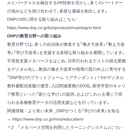
ルとバーチャルを融合するXR技術を活かし、多くのパートナー
の強みなどを掛け合わせて、多様な価値を創出します。
DNPのXRに関する取り組みはこちら：
https://www.dnp.co.jp/biz/products/maintag/xr.html
DNPの教育分野への取り組み
教育分野では、多くの自治体が推進する「働き方改革」「教え方改
革」「学び方改革」を支援する多様な取り組みを展開しています。
不登校支援メタバースをはじめ、日常行われるテストの採点業務
をデジタル化し、教員の働き方改革や指導の質の向上に寄与する
「DNP学びのプラットフォーム リアテンダント」＊5やデジタル
教科書配信基盤の運営、入試関連業務のDX化、探求学習やキャリ
ア教育といった「新たな学び」の提供、およびこれらを通じて得
られる各種教育データの活用支援などを行っています。
関連情報 ： より良い未来 _DNPがつくる「学びの未来」を知る
→
https://www.dnp.co.jp/mirai/education/
＊2 「メタバース空間を利用したラーニングシステム」につい