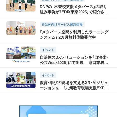
DNPの「不登校支援メタバース」の取り
組み事例が「EDIX東京2025」で紹介され
ます！
自治体向けサービス最新情報
「メタバース空間を利用したラーニング
システム」 2カ月無料体験受付中
イベント
自治体のDXソリューションを「自治体・
公共Week2026」にて出展 ―窓口業務の
効率化や福祉・教育支援に関するXR・AI
サービスを紹介―
イベント
教育・学びの現場を支えるXR・AIソリュ
ーションを 「九州教育現場支援EXPO」
に出展 ―累計導入自治体数130以上の不
登校や探究学習サービスで教育現場の課
題を解決―