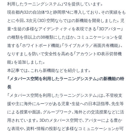
利用したラーニングシステム」*2を提供しています。
現在都内32の自治体*3と静岡県*4に導入しており、その実績をも
とに今回、3次元（3D）空間ならではの新機能を開発しました。児
童・生徒の多様なアイデンティティを表現できる「3Dアバター」
の種類を倍以上の38種類にしたほか、コミュニケーションを促
進する「ホワイトボード機能」「ライブカメラ／画面共有機能」、
なりすましを防いで安全性を高める「アカウントID表示切替機
能」を追加しました。
本記事では、これら新機能などを紹介します。
「メタバース空間を利用したラーニングシステム」の新機能の特
長
「メタバース空間を利用したラーニングシステム」は、不登校支
援や主に海外にルーツがある児童・生徒への日本語指導、先生等
による授業や面談、グループワーク、海外との交流授業などに活
用されています。3Dのメタバース空間で、アバターによる豊か
な表現や、資料・情報の投影など多様なコミュニケーションが可