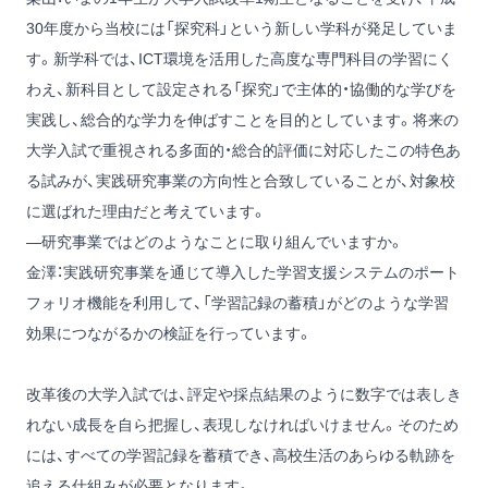
30年度から当校には「探究科」という新しい学科が発足していま
す。新学科では、ICT環境を活用した高度な専門科目の学習にく
わえ、新科目として設定される「探究」で主体的・協働的な学びを
実践し、総合的な学力を伸ばすことを目的としています。将来の
大学入試で重視される多面的・総合的評価に対応したこの特色あ
る試みが、実践研究事業の方向性と合致していることが、対象校
に選ばれた理由だと考えています。
―研究事業ではどのようなことに取り組んでいますか。
金澤：実践研究事業を通じて導入した学習支援システムのポート
フォリオ機能を利用して、「学習記録の蓄積」がどのような学習
効果につながるかの検証を行っています。
改革後の大学入試では、評定や採点結果のように数字では表しき
れない成長を自ら把握し、表現しなければいけません。そのため
には、すべての学習記録を蓄積でき、高校生活のあらゆる軌跡を
追える仕組みが必要となります。