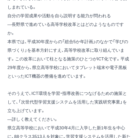
しまれている。
自分の学習成果や活動を自ら説明する能力が問われる
―長野県で進めている高等学校改革とはどのようなものです
か。
本県では、平成30年度からの「総合5か年計画」のなかで「学びの
県づくり」を基本方針にすえ、高等学校改革に取り組んでいま
す。この改革において柱となる施策のひとつがICT化です。平成
29年度から、県立高等学校においてタブレット端末や電子黒板
といったICT機器の整備を進めています。
そのうえで、ICT環境を学習・指導改善につなげるための施策と
して、「次世代型学習支援システムを活用した実践研究事業」を
立ち上げています。
―詳しく教えてください。
県立高等学校において平成30年4月に入学した新1年生を中心
に、88クラス3513人を対象に、学習支援システムを活用した新た