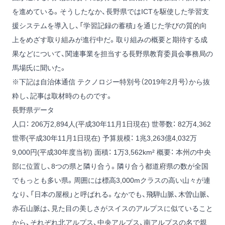
を進めている。そうしたなか、長野県ではICTを駆使した学習支
援システムを導入し、「学習記録の蓄積」を通じた学びの質的向
上をめざす取り組みが進行中だ。取り組みの概要と期待する成
果などについて、関連事業を担当する長野県教育委員会事務局の
馬場氏に聞いた。
※下記は自治体通信 テクノロジー特別号（2019年2月号）から抜
粋し、記事は取材時のものです。
長野県データ
人口： 206万2,894人(平成30年11月1日現在)
世帯数： 82万4,362
世帯(平成30年11月1日現在)
予算規模： 1兆3,263億4,032万
9,000円(平成30年度当初)
面積： 1万3,562km²
概要： 本州の中央
部に位置し、8つの県と隣り合う。隣り合う都道府県の数が全国
でもっとも多い県。周囲には標高3,000mクラスの高い山々が連
なり、「日本の屋根」と呼ばれる。なかでも、飛騨山脈、木曽山脈、
赤石山脈は、見た目の美しさがスイスのアルプスに似ていること
から、それぞれ北アルプス、中央アルプス、南アルプスの名で親