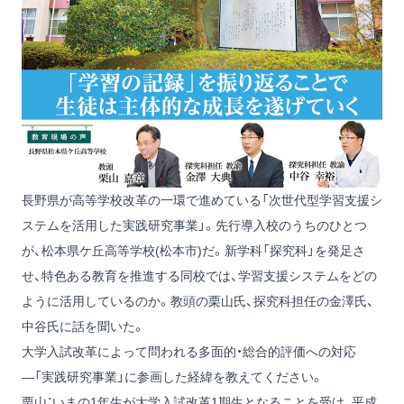
長野県が高等学校改革の一環で進めている「次世代型学習支援シ
ステムを活用した実践研究事業」。先行導入校のうちのひとつ
が、松本県ケ丘高等学校(松本市)だ。新学科「探究科」を発足さ
せ、特色ある教育を推進する同校では、学習支援システムをどの
ように活用しているのか。教頭の栗山氏、探究科担任の金澤氏、
中谷氏に話を聞いた。
大学入試改革によって問われる多面的・総合的評価への対応
―「実践研究事業」に参画した経緯を教えてください。
栗山：いまの1年生が大学入試改革1期生となることを受け、平成