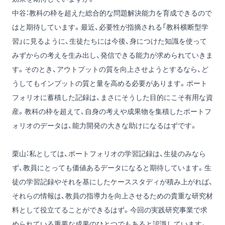
中谷：教科の枠を超えた総合的な問題解決能力を育成できるので
はと期待しています。最近、必要性が指摘される「教科横断型学
習」に見るように、生徒たちには今後、身につけた知識を使って
みずからの考えを生み出し、発信できる能力が求められていきま
す。そのとき、アウトプットの質を向上させようとするなら、ど
うしてもインプットの質と量を高める必要があります。ポート
フォリオに蓄積した記録は、まさにそうした目的にこそ有用な資
産。教科の枠を超えて、自身の考えや成果物を集積したポートフ
ォリオのデータは、能力開発の大きな助けになるはずです。
栗山：私としては、ポートフォリオの学習記録は、生徒のみなら
ず、教員にとっても価値あるデータになると期待しています。生
徒の学習記録やそれを基にしたケーススタディが積み上がれば、
それらの情報は、教員の指導力を向上させるための貴重な研究材
料として役立てることができるはず。今回の実践研究事業で求
められている重要な成果のひとつでもあると認識しています。