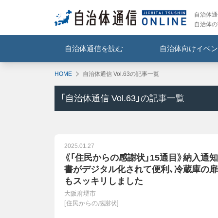
自治体通信
自治体の
自治体通信を読む
自治体向けイベン
HOME
自治体通信 Vol.63の記事一覧
「
自治体通信 Vol.63
」の記事一覧
2025.01.27
《「住民からの感謝状」15通目》納入通知
書がデジタル化されて便利、冷蔵庫の扉
もスッキリしました
大阪府堺市
[
住民からの感謝状
]