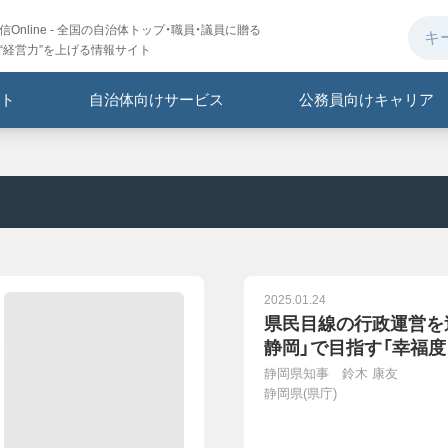
Online - 全国の自治体トップ・職員・議員に贈る
“経営力”を上げる情報サイト
ト
自治体向けサービス
公務員向けキャリア
2025.01.24
県民目線の行政運営を
静岡」で目指す「幸福度
静岡県知事 鈴木 康友
静岡県(県庁)