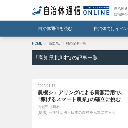
自治体通信
自治体の
自治体通信を読む
自治体向けイベン
HOME
高知県北川村の記事一覧
「
高知県北川村
」の記事一覧
2025.01.17
農機シェアリングによる資源活用で、
「稼げるスマート農業」の確立に挑む
高知県北川村
[提供]
一般社団法人日本の農村を元気にする会