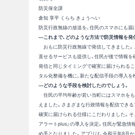
防災保全課
倉知 享平
くらち きょうへい
防災行政無線の放送を、住民のスマホにも届
―これまで、どのような方法で防災情報を発
おもに防災行政無線で発信してきました。こ
直せるサービスも提供し、住民が後で情報を
発信と同じタイミングで確実に届けられるこ
タル化整備を機に、新たな配信手段の導入を
―どのような手段を検討したのでしょう。
住民の平均年齢が若い当町にはスマホをも
えました。さまざまな行政情報を配信できる
確実に届けられる仕様にこだわりました。そ
アラートplus』の導入を決定。住民が緊急
め手となりました。アプリは、令和元年8月か