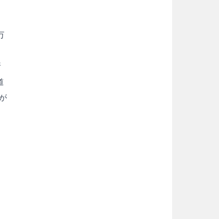
万
断
道
が