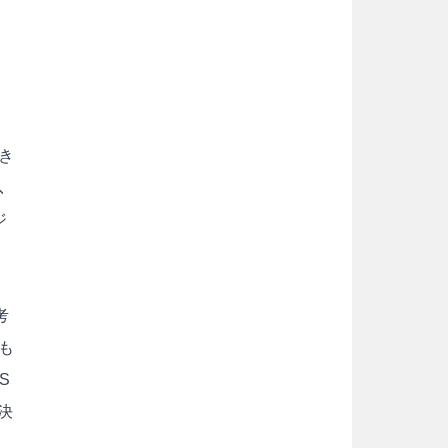
き
、
ジ
考
も
S
決