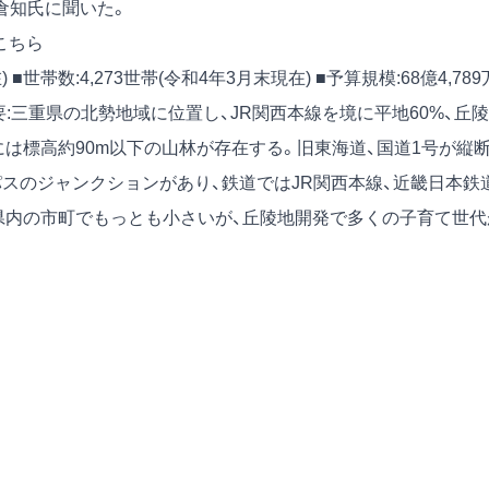
倉知氏に聞いた。
こちら
) ■世帯数:4,273世帯(令和4年3月末現在) ■予算規模:68億4,789
要:三重県の北勢地域に位置し、JR関西本線を境に平地60%、丘陵
には標高約90m以下の山林が存在する。旧東海道、国道1号が縦
パスのジャンクションがあり、鉄道ではJR関西本線、近畿日本鉄
県内の市町でもっとも小さいが、丘陵地開発で多くの子育て世代