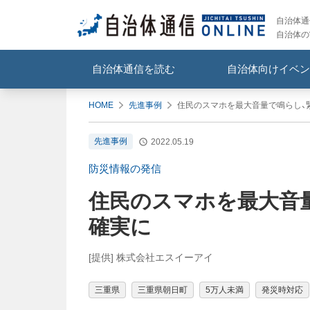
自治体通信
自治体の
自治体通信を読む
自治体向けイベン
HOME
先進事例
住民のスマホを最大音量で鳴らし、
先進事例
2022.05.19
防災情報の発信
住民のスマホを最大音
確実に
[提供] 株式会社エスイーアイ
三重県
三重県朝日町
5万人未満
発災時対応