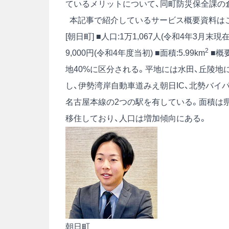
ているメリットについて、同町防災保全課の
本記事で紹介しているサービス概要資料は
[朝日町] ■人口:1万1,067人(令和4年3月末現在
2
9,000円(令和4年度当初) ■面積:5.99km
■概
地40%に区分される。平地には水田、丘陵地
し、伊勢湾岸自動車道みえ朝日IC、北勢バイ
名古屋本線の2つの駅を有している。面積は
移住しており、人口は増加傾向にある。
朝日町