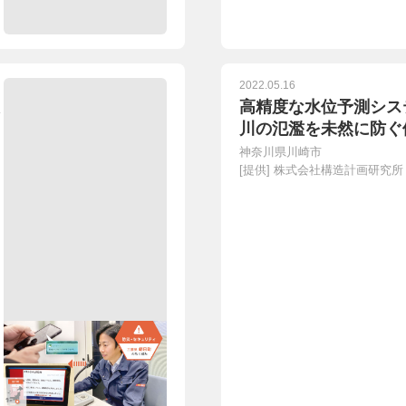
2022.05.16
高精度な水位予測シス
川の氾濫を未然に防ぐ
神奈川県川崎市
[提供]
株式会社構造計画研究所 R