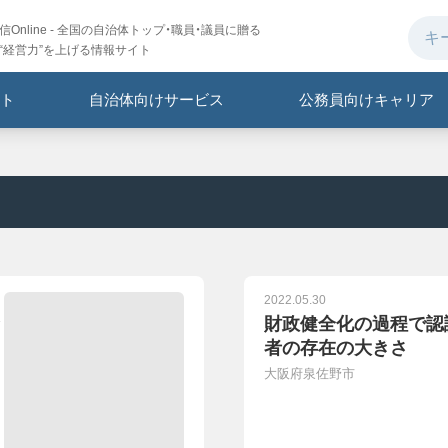
Online - 全国の自治体トップ・職員・議員に贈る
“経営力”を上げる情報サイト
ト
自治体向けサービス
公務員向けキャリア
2022.05.30
財政健全化の過程で認
者の存在の大きさ
大阪府泉佐野市