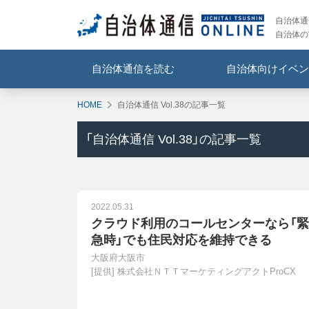
自治体通信
自治体の
自治体通信を読む
自治体向けイベン
HOME
自治体通信 Vol.38の記事一覧
「
自治体通信 Vol.38
」の記事一覧
2022.05.31
クラウド利用のコールセンターなら「緊
急時」でも住民対応を維持できる
大阪府大阪市
[提供]
株式会社ＮＴＴマーケティングアクトProCX