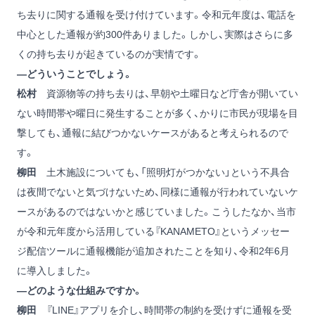
ち去りに関する通報を受け付けています。令和元年度は、電話を
中心とした通報が約300件ありました。しかし、実際はさらに多
くの持ち去りが起きているのが実情です。
―どういうことでしょう。
松村
資源物等の持ち去りは、早朝や土曜日など庁舎が開いてい
ない時間帯や曜日に発生することが多く、かりに市民が現場を目
撃しても、通報に結びつかないケースがあると考えられるので
す。
柳田
土木施設についても、「照明灯がつかない」という不具合
は夜間でないと気づけないため、同様に通報が行われていないケ
ースがあるのではないかと感じていました。こうしたなか、当市
が令和元年度から活用している『KANAMETO』というメッセー
ジ配信ツールに通報機能が追加されたことを知り、令和2年6月
に導入しました。
―どのような仕組みですか。
柳田
『LINE』アプリを介し、時間帯の制約を受けずに通報を受