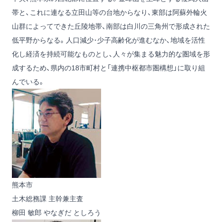
帯と、これに連なる立田山等の台地からなり、東部は阿蘇外輪火
山群によってできた丘陵地帯、南部は白川の三角州で形成された
低平野からなる。人口減少･少子高齢化が進むなか、地域を活性
化し経済を持続可能なものとし、人々が集まる魅力的な圏域を形
成するため、県内の18市町村と「連携中枢都市圏構想」に取り組
んでいる。
熊本市
土木総務課 主幹兼主査
柳田 敏郎
やなぎだ としろう