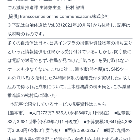
ごみ減量推進課 主幹兼主査 松村 智博
[提供] transcosmos online communications株式会社
※下記は自治体通信 Vol.33（2021年10月号）から抜粋し、記事は
取材時のものです。
多くの自治体は日々、公共インフラの損傷や資源物等の持ち去り
といった情報提供を住民から受け付けている。しかし、閉庁後に
は電話で対応できず、住民が見つけた「気づき」を受け取れない
ケースも少なくない。これに対し、熊本市(熊本県)は、SNSツー
ルの『LINE』を活用した24時間体制の通報受付を実現した。取り
組みで得られた成果について、土木総務課の柳田氏と、ごみ減量
推進課の松村氏に聞いた。
本記事で紹介しているサービス概要資料はこちら
［熊本市］ ■人口：73万7,835人（令和3年7月1日現在） ■世帯数：
33万3,681世帯（令和3年7月1日現在） ■予算規模：6,641億4,398
²
万3,000円（令和3年度当初） ■面積：390.32km
■概要：九州の
中央、熊本県の西北部に位置する。金峰山を主峰とする複式火山