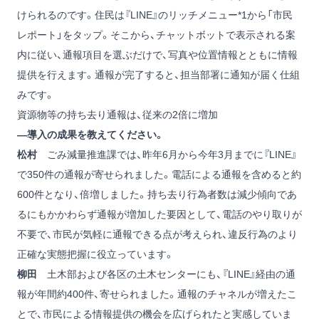
けられるのです。住民は『LINE』のリッチメニュー
*1
から「市民
レポート」をタップ。そこから、チャットボットで表示される案
内に従い、通報項目を選ぶだけで、写真や位置情報とともに情報
提供を行えます。通報が完了すると、担当部署に通知が届く仕組
みです。
資源物等の持ち去り通報は、従来の2倍に増加
―導入の成果を教えてください。
松村
ごみ減量推進課では、昨年6月から今年3月までに『LINE』
で350件の通報が寄せられました。電話による通報を含めると約
600件となり、倍増しました。持ち去り行為者数は減少傾向であ
るにもかかわらず通報が増加した要因として、電話のやり取りが
不要で、市民が気軽に通報できる点が考えられ、違反行為のより
正確な実態把握に役立っています。
柳田
土木部および各区の土木センターにも、『LINE』経由の通
報が年間約400件、寄せられました。通報のチャネルが増えたこ
とで、市民による情報提供の機会を広げられたと実感していま