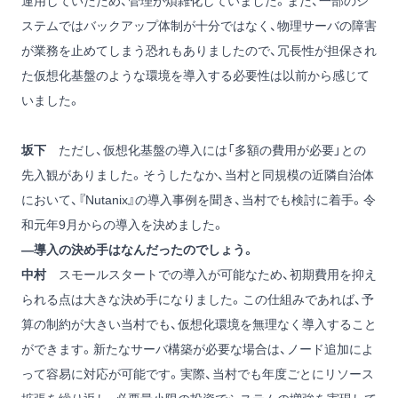
運用していたため、管理が煩雑化していました。また、一部のシ
ステムではバックアップ体制が十分ではなく、物理サーバの障害
が業務を止めてしまう恐れもありましたので、冗長性が担保され
た仮想化基盤のような環境を導入する必要性は以前から感じて
いました。
坂下
ただし、仮想化基盤の導入には「多額の費用が必要」との
先入観がありました。そうしたなか、当村と同規模の近隣自治体
において、『Nutanix』の導入事例を聞き、当村でも検討に着手。令
和元年9月からの導入を決めました。
―導入の決め手はなんだったのでしょう。
中村
スモールスタートでの導入が可能なため、初期費用を抑え
られる点は大きな決め手になりました。この仕組みであれば、予
算の制約が大きい当村でも、仮想化環境を無理なく導入すること
ができます。新たなサーバ構築が必要な場合は、ノード追加によ
って容易に対応が可能です。実際、当村でも年度ごとにリソース