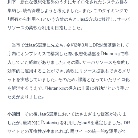
川下
新たな仮想化基盤のうえにサイロ化されたシステム群を
集約し、統合管理しようと考えました。また、このタイミングで
「所有から利用へ」という方針のもと、IaaS方式に移行し、サーバ
リソースの柔軟な利用を目指しました。
当市ではIaaS選定に先立ち、令和2年3月にDR対策基盤として
庁内にオンプレミスで構築した際、仮想化基盤を『Nutanix』で導
入していた経緯がありました。その際、サーバリソースを集約し
効率的に運用することができ、柔軟にリソース拡張もできるメリ
ットを実感していました。そのため、課題となっていたサイロ化
を解消するうえで、『Nutanix』の導入は非常に有効だという手ご
たえがありました。
小須田
その後、IaaS選定においてはさまざまな提案がありま
したが、最終的に『Nutanix』を利用したIaaSを選定しました。DR
サイトとの互換性が生まれれば、両サイトの統一的な運用がで