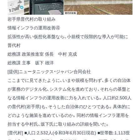
岩手県普代村の取り組み
情報インフラの運用改善④
拡張性が高い仮想化基盤なら、小規模で段階的な導入が可能に
普代村
総務課 政策推進室 係長 中村 克成
総務課 主事 坂下 雄洋
[提供]ニュータニックス・ジャパン合同会社
ここまでに見てきたように、いまや規模を問わず、多くの自治体
が業務のデジタル化、システム化を進めており、それらの基盤と
なる情報インフラの運用改善に力を入れている。人口約2,500人
の普代村(岩手県)も、そうした自治体のひとつである。具体的に
どのような施策を進めているのか。同村の情報インフラ運用を
担当する中村氏、坂下氏に取り組みの詳細を聞いた。
[普代村] ■人口:2,532人(令和3年6月30日現在) ■世帯数:1,113世