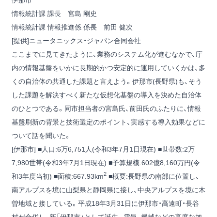
情報統計課 課長 宮島 剛史
情報統計課 情報推進係 係長 前田 健次
[提供]ニュータニックス・ジャパン合同会社
ここまでに見てきたように、業務のシステム化が進むなかで、庁
内の情報基盤をいかに長期的かつ安定的に運用していくかは、多
くの自治体の共通した課題と言えよう。伊那市(長野県)も、そう
した課題を解決すべく新たな仮想化基盤の導入を決めた自治体
のひとつである。同市担当者の宮島氏、前田氏のふたりに、情報
基盤刷新の背景と技術選定のポイント、実感する導入効果などに
ついて話を聞いた。
[伊那市] ■人口:6万6,751人(令和3年7月1日現在) ■世帯数:2万
7,980世帯(令和3年7月1日現在) ■予算規模:602億8,160万円(令
2
和3年度当初) ■面積:667.93km
■概要:長野県の南部に位置し、
南アルプスを境に山梨県と静岡県に接し、中央アルプスを境に木
曽地域と接している。平成18年3月31日に伊那市・高遠町・長谷
村が合併し、新「伊那市」として誕生。電気、機械などの高度な加