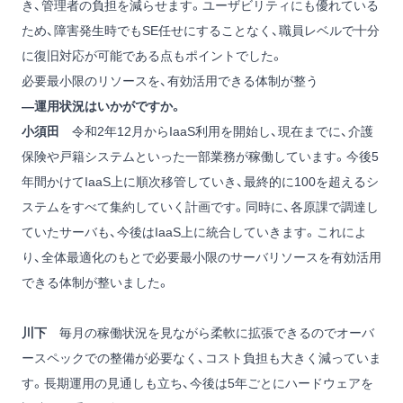
き、管理者の負担を減らせます。ユーザビリティにも優れている
ため、障害発生時でもSE任せにすることなく、職員レベルで十分
に復旧対応が可能である点もポイントでした。
必要最小限のリソースを、有効活用できる体制が整う
―運用状況はいかがですか。
小須田
令和2年12月からIaaS利用を開始し、現在までに、介護
保険や戸籍システムといった一部業務が稼働しています。今後5
年間かけてIaaS上に順次移管していき、最終的に100を超えるシ
ステムをすべて集約していく計画です。同時に、各原課で調達し
ていたサーバも、今後はIaaS上に統合していきます。これによ
り、全体最適化のもとで必要最小限のサーバリソースを有効活用
できる体制が整いました。
川下
毎月の稼働状況を見ながら柔軟に拡張できるのでオーバ
ースペックでの整備が必要なく、コスト負担も大きく減っていま
す。長期運用の見通しも立ち、今後は5年ごとにハードウェアを