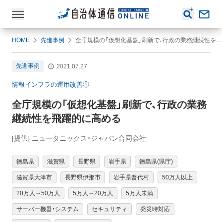
HOME
先進事例
全庁規模の「仮想化基盤」刷新で、行政の業務継続性を飛躍的に高める
先進事例
2021.07.27
情報インフラの運用改善①
全庁規模の「仮想化基盤」刷新で、行政の業務
継続性を飛躍的に高める
[提供] ニュータニックス・ジャパン合同会社
徳島県
滋賀県
長野県
岩手県
徳島県(県庁)
滋賀県大津市
長野県伊那市
岩手県普代村
50万人以上
20万人～50万人
5万人～20万人
5万人未満
サーバー機器・システム
セキュリティ
発災時対応