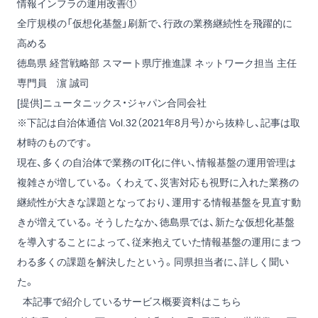
情報インフラの運用改善①
全庁規模の「仮想化基盤」刷新で、行政の業務継続性を飛躍的に
高める
徳島県 経営戦略部 スマート県庁推進課 ネットワーク担当 主任
専門員 濵 誠司
[提供]ニュータニックス・ジャパン合同会社
※下記は自治体通信 Vol.32（2021年8月号）から抜粋し、記事は取
材時のものです。
現在、多くの自治体で業務のIT化に伴い、情報基盤の運用管理は
複雑さが増している。くわえて、災害対応も視野に入れた業務の
継続性が大きな課題となっており、運用する情報基盤を見直す動
きが増えている。そうしたなか、徳島県では、新たな仮想化基盤
を導入することによって、従来抱えていた情報基盤の運用にまつ
わる多くの課題を解決したという。同県担当者に、詳しく聞い
た。
本記事で紹介しているサービス概要資料はこちら