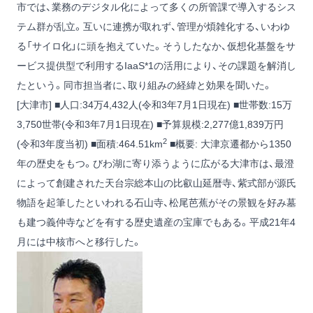
市では、業務のデジタル化によって多くの所管課で導入するシス
テム群が乱立。互いに連携が取れず、管理が煩雑化する、いわゆ
る「サイロ化」に頭を抱えていた。そうしたなか、仮想化基盤をサ
ービス提供型で利用するIaaS
*1
の活用により、その課題を解消し
たという。同市担当者に、取り組みの経緯と効果を聞いた。
[大津市] ■人口:34万4,432人(令和3年7月1日現在) ■世帯数:15万
3,750世帯(令和3年7月1日現在) ■予算規模:2,277億1,839万円
2
(令和3年度当初) ■面積:464.51km
■概要: 大津京遷都から1350
年の歴史をもつ。びわ湖に寄り添うように広がる大津市は、最澄
によって創建された天台宗総本山の比叡山延暦寺、紫式部が源氏
物語を起筆したといわれる石山寺、松尾芭蕉がその景観を好み墓
も建つ義仲寺などを有する歴史遺産の宝庫でもある。平成21年4
月には中核市へと移行した。