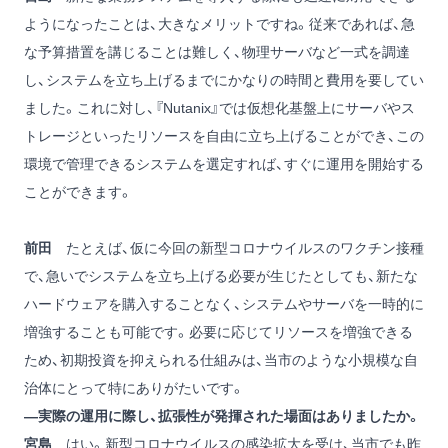
ようになったことは、大きなメリットですね。従来であれば、急
な予算措置を講じることは難しく、物理サーバなど一式を調達
し、システムを立ち上げるまでにかなりの時間と費用を要してい
ました。これに対し、『Nutanix』では仮想化基盤上にサーバやス
トレージといったリソースを自由に立ち上げることができ、この
環境で管理できるシステムを選定すれば、すぐに運用を開始する
ことができます。
前田
たとえば、仮に今回の新型コロナウイルスのワクチン接種
で、急いでシステムを立ち上げる必要が生じたとしても、新たな
ハードウェアを購入することなく、システムやサーバを一時的に
増強することも可能です。必要に応じてリソースを増強できる
ため、初期投資を抑えられる仕組みは、当市のような小規模な自
治体にとって特にありがたいです。
―実際の運用に際し、拡張性が発揮された場面はありましたか。
宮島
はい。新型コロナウイルスの感染拡大を受け、当市でも昨