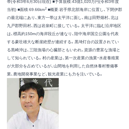
帯(令和3年6月30日現在) ■予算規模:43億1,020万円(令和3年度
2
当初) ■面積:69.66km
■概要:岩手県北部海岸に位置し、下閉伊郡
の最北端にあり、東方一帯は太平洋に面し、南は田野畑村、北は
九戸郡野田村、西は岩泉町に接している。太平洋に臨む沿岸地区
は、標高約150mの海岸段丘が連なり、陸中海岸国立公園を代表
する豪壮雄大な断崖絶壁が連続する。黒埼灯台の設置されてい
る黒崎沖は、三陸漁場の心臓部ともいわれ、資源の豊富な漁場と
して知られている。村の産業は、第一次産業の漁業・水産養殖業
が大部分を占めているが、山間地を利用した自然休養村整備事
業、農地開発事業など、観光産業にも力を注いでいる。