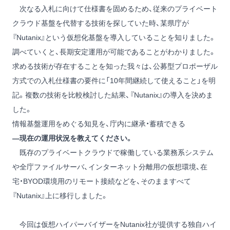
次なる入札に向けて仕様書を固めるため、従来のプライベート
クラウド基盤を代替する技術を探していた時、某県庁が
『Nutanix』という仮想化基盤を導入していることを知りました。
調べていくと、長期安定運用が可能であることがわかりました。
求める技術が存在することを知った我々は、公募型プロポーザル
方式での入札仕様書の要件に「10年間継続して使えること」を明
記。複数の技術を比較検討した結果、『Nutanix』の導入を決めま
した。
情報基盤運用をめぐる知見を、庁内に継承・蓄積できる
―現在の運用状況を教えてください。
既存のプライベートクラウドで稼働している業務系システム
や全庁ファイルサーバ、インターネット分離用の仮想環境、在
宅・BYOD環境用のリモート接続などを、そのまますべて
『Nutanix』上に移行しました。
今回は仮想ハイパーバイザーをNutanix社が提供する独自ハイ