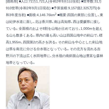
[徳島県] ■人口:72万1,721人(令和2年9月1日現在) ■世帯数:31万
910世帯(令和2年9月1日現在) ■予算規模:9,157億2,325万円(令
2
和3年度当初) ■面積:4,146.76km
■概要:四国の東部に位置し、東
は紀伊水道に面し、北は香川県、南は高知県、西は愛媛県に接し
ている。全面積のおよそ8割を山地が占めており、1,000mを超え
る山も数多くある。県内の最も高い山は四国山地中の剣山で、標
高1,955m、四国第2の高さを誇る。その剣山を中心とした剣山地
は県を南北に分ける分水嶺となっている。その北方を流れる吉
野川の下流は広く水田地帯に、分水嶺の南斜面山地は豊富な森林
地帯となっている。