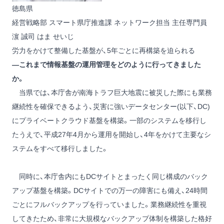
徳島県
経営戦略部 スマート県庁推進課 ネットワーク担当 主任専門員
濵 誠司
はま せいじ
労力をかけて整備した基盤が、5年ごとに再構築を迫られる
―これまで情報基盤の運用管理をどのように行ってきました
か。
当県では、本庁舎が南海トラフ巨大地震に被災した際にも業務
継続性を確保できるよう、災害に強いデータセンター(以下、DC)
にプライベートクラウド基盤を構築。一部のシステムを移行し
たうえで、平成27年4月から運用を開始し、4年をかけて主要なシ
ステムをすべて移行しました。
同時に、本庁舎内にもDCサイトとまったく同じ構成のバック
アップ基盤を構築。DCサイトでの万一の障害にも備え、24時間
ごとにフルバックアップを行っていました。業務継続性を重視
してきたため、非常に大規模なバックアップ体制を構築した格好